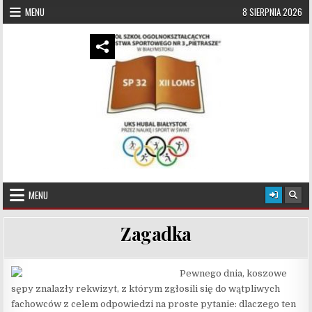
Skip to content
MENU
8 SIERPNIA 2026
UKS Hubal Białystok
Klub Sportowy
MENU
Zagadka
Pewnego dnia, koszowe
sępy znalazły rekwizyt, z którym zgłosili się do wątpliwych
fachowców z celem odpowiedzi na proste pytanie: dlaczego ten