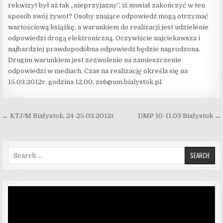
rekwizyt był aż tak „nieprzyjazny”, iż musiał zakończyć w ten
sposób swój żywot? Osoby znające odpowiedź mogą otrzymać
wartościową książkę, a warunkiem do realizacji jest udzielenie
odpowiedzi drogą elektroniczną. Oczywiście najciekawsza i
najbardziej prawdopodobna odpowiedź będzie nagrodzona.
Drugim warunkiem jest zezwolenie na zamieszczenie
odpowiedzi w mediach. Czas na realizację określa się na
15.03.2012r. godzina 12.00. zs6@um.bialystok.pl.
Nawigacja wpisu
← KTJ/M Białystok, 24-25.03.2012r
DMP 10-11.03 Białystok →
Search for:
Odtwarzacz
video