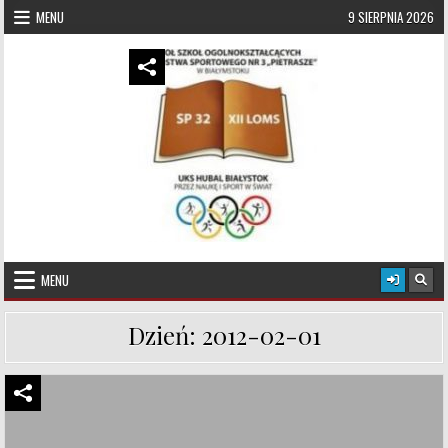
Skip to content
MENU
9 SIERPNIA 2026
UKS Hubal Białystok
Klub Sportowy
MENU
Dzień:
2012-02-01