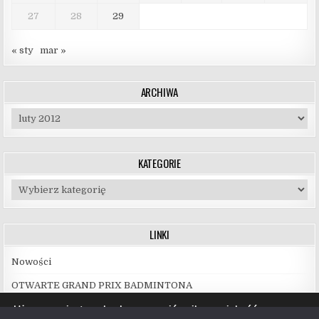
27
28
29
« sty
mar »
ARCHIWA
Archiwa
KATEGORIE
Kategorie
LINKI
Nowości
OTWARTE GRAND PRIX BADMINTONA
Używamy ciasteczek, aby zapewnić najlepszą jakość