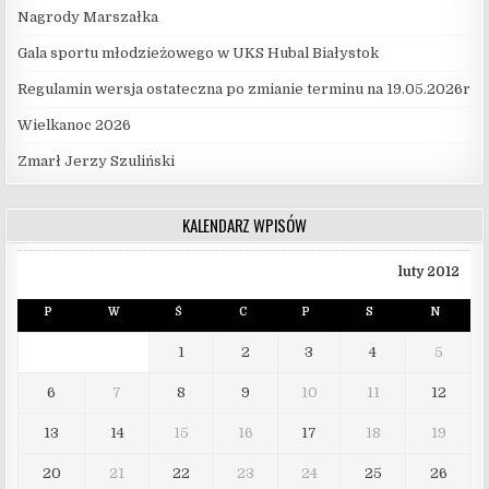
Nagrody Marszałka
Gala sportu młodzieżowego w UKS Hubal Białystok
Regulamin wersja ostateczna po zmianie terminu na 19.05.2026r
Wielkanoc 2026
Zmarł Jerzy Szuliński
KALENDARZ WPISÓW
luty 2012
P
W
Ś
C
P
S
N
1
2
3
4
5
6
7
8
9
10
11
12
13
14
15
16
17
18
19
20
21
22
23
24
25
26