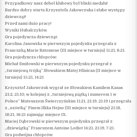
Przypadkowy nasz debel klubowy był bliski medalu!
Bardzo dobry starta Krzysztofa Jakowczuka i słabe występy
dziewcząt!
Przed nami dużo pracy!
Wyniki Hubalczyków.
Gra pojedyncza dziewcząt:
Karolina Janowska w pierwszym pojedynku przegrała z
Francuzką Marie Batomene (III miejsce w turnieju) 11:21, 8:21.
Gra pojedyncza chłopców:
Michał Smiłowski w pierwszym pojedynku przegrał z
„turniejową trójką” Słowakiem Matej Hlinican (II miejsce w
turnieju) 15:21, 14:21
Krzysztof Jakowczuk wygrał ze Słowakiem Kamilem Kanas
21:2, 21:10; w kolejnej z „turniejową piątką i numerem 1 w
Polsce” Mateuszem Świerczyńskim 11:21, 21:19, 21:19 i przegrała
z „szóstką” Finem Ilkka Hejno (III miejsce w turnieju) 21:18,
18:21, 16:21 zajmując miejsce IX.
Maciej Dąbrowski w pierwszym pojedynku przegrał z
„dziewiątką” Francuzem Antoine Lodiot 14:21, 21:19, 7:21.
Gra podwójna chłopców: