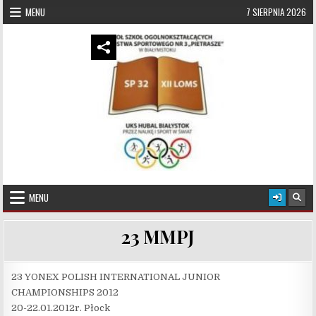
Skip to content
MENU
7 SIERPNIA 2026
UKS Hubal Białystok
Klub Sportowy
MENU
23 MMPJ
23 YONEX POLISH INTERNATIONAL JUNIOR
CHAMPIONSHIPS 2012
20-22.01.2012r. Płock