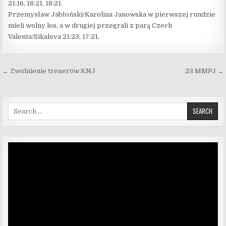
21:16, 18:21, 18:21.
Przemysław Jabłoński/Karolina Janowska w pierwszej rundzie
mieli wolny los, a w drugiej przegrali z parą Czech
Valenta/Sikalova 21:23, 17:21.
Nawigacja wpisu
← Zwolnienie trenerów KNJ
23 MMPJ →
Search for:
Odtwarzacz
video