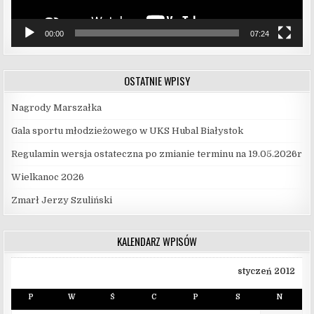
00:00
07:24
OSTATNIE WPISY
Nagrody Marszałka
Gala sportu młodzieżowego w UKS Hubal Białystok
Regulamin wersja ostateczna po zmianie terminu na 19.05.2026r
Wielkanoc 2026
Zmarł Jerzy Szuliński
KALENDARZ WPISÓW
styczeń 2012
P
W
Ś
C
P
S
N