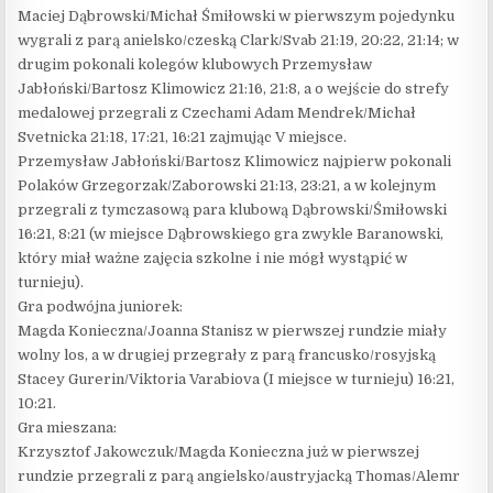
Maciej Dąbrowski/Michał Śmiłowski w pierwszym pojedynku
wygrali z parą anielsko/czeską Clark/Svab 21:19, 20:22, 21:14; w
drugim pokonali kolegów klubowych Przemysław
Jabłoński/Bartosz Klimowicz 21:16, 21:8, a o wejście do strefy
medalowej przegrali z Czechami Adam Mendrek/Michał
Svetnicka 21:18, 17:21, 16:21 zajmując V miejsce.
Przemysław Jabłoński/Bartosz Klimowicz najpierw pokonali
Polaków Grzegorzak/Zaborowski 21:13, 23:21, a w kolejnym
przegrali z tymczasową para klubową Dąbrowski/Śmiłowski
16:21, 8:21 (w miejsce Dąbrowskiego gra zwykle Baranowski,
który miał ważne zajęcia szkolne i nie mógł wystąpić w
turnieju).
Gra podwójna juniorek:
Magda Konieczna/Joanna Stanisz w pierwszej rundzie miały
wolny los, a w drugiej przegrały z parą francusko/rosyjską
Stacey Gurerin/Viktoria Varabiova (I miejsce w turnieju) 16:21,
10:21.
Gra mieszana:
Krzysztof Jakowczuk/Magda Konieczna już w pierwszej
rundzie przegrali z parą angielsko/austryjacką Thomas/Alemr