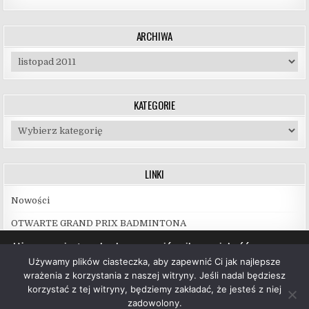
ARCHIWA
Archiwa
KATEGORIE
Kategorie
LINKI
Nowości
OTWARTE GRAND PRIX BADMINTONA
Używamy ciasteczek, aby zapewnić najlepszą jakość
korzystania z naszej witryny.
Używamy plików ciasteczka, aby zapewnić Ci jak najlepsze
Więcej informacji na temat plików ciasteczka, których
wrażenia z korzystania z naszej witryny. Jeśli nadal będziesz
używamy, oraz możliwości ich wyłączenia znajdziesz w
korzystać z tej witryny, będziemy zakładać, że jesteś z niej
ustawieniach
.
zadowolony.