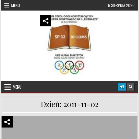
Skip to content
MENU
6 SIERPNIA 2026
UKS Hubal Białystok
Klub Sportowy
MENU
Dzień:
2011-11-02