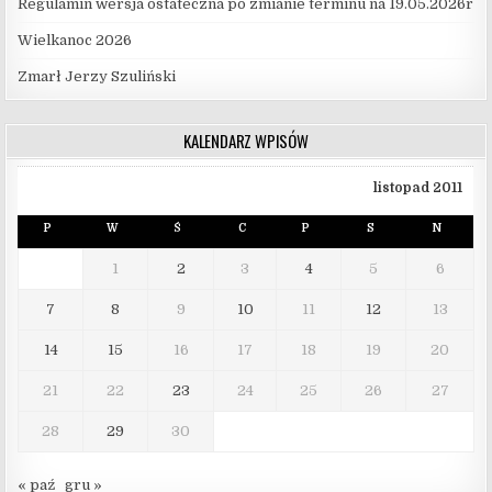
Regulamin wersja ostateczna po zmianie terminu na 19.05.2026r
Wielkanoc 2026
Zmarł Jerzy Szuliński
KALENDARZ WPISÓW
listopad 2011
P
W
Ś
C
P
S
N
1
2
3
4
5
6
7
8
9
10
11
12
13
14
15
16
17
18
19
20
21
22
23
24
25
26
27
28
29
30
« paź
gru »