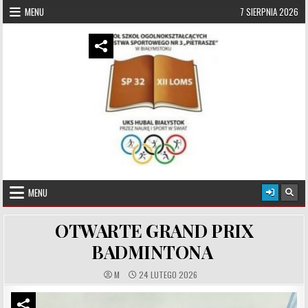
Skip to content
MENU
7 SIERPNIA 2026
UKS Hubal Białystok
Klub Sportowy
MENU
OTWARTE GRAND PRIX
BADMINTONA
M
24 LUTEGO 2026