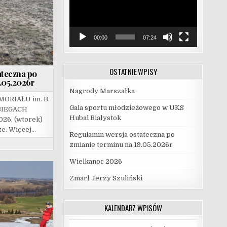
00:00
07:24
OSTATNIE WPISY
ateczna po
.05.2026r
Nagrody Marszałka
ORIAŁU im. B.
Gala sportu młodzieżowego w UKS
BIEGACH
Hubal Białystok
26, (wtorek)
ze. Więcej…
Regulamin wersja ostateczna po
zmianie terminu na 19.05.2026r
Wielkanoc 2026
Zmarł Jerzy Szuliński
KALENDARZ WPISÓW