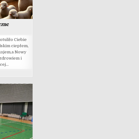
czne
tuliło Ciebie
skim ciepłem,
okojem,a Nowy
zdrowiem i
cej…