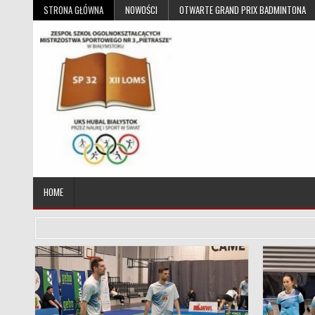
Skip to content
STRONA GŁÓWNA
NOWOŚCI
OTWARTE GRAND PRIX BADMINTONA
UKS Hubal Białystok
Klub Sportowy
HOME