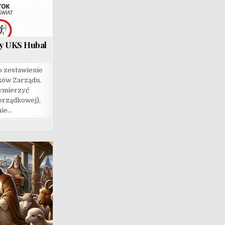
zy UKS Hubal
 zestawienie
nków Zarządu.
zymierzyć
porządkowej),
nie…