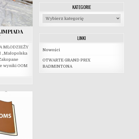
KATEGORIE
Kategorie
IMPIADA
Y
LINKI
A MŁODZIEŻY
Nowości
 „Małopolska
6r. Zakopane
OTWARTE GRAND PRIX
re wyniki OOM
BADMINTONA