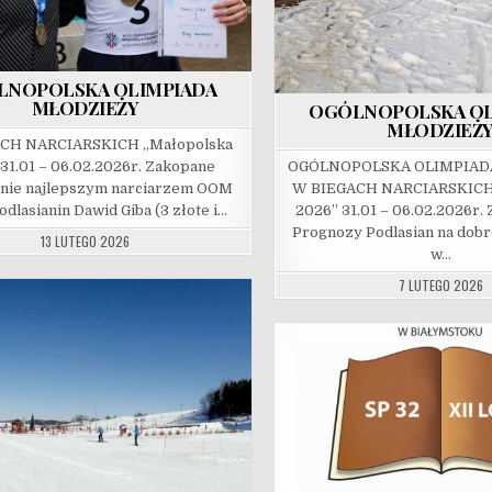
LNOPOLSKA OLIMPIADA
MŁODZIEŻY
OGÓLNOPOLSKA OL
MŁODZIEŻ
CH NARCIARSKICH „Małopolska
31.01 – 06.02.2026r. Zakopane
OGÓLNOPOLSKA OLIMPIAD
znie najlepszym narciarzem OOM
W BIEGACH NARCIARSKICH
odlasianin Dawid Giba (3 złote i…
2026” 31.01 – 06.02.202
Prognozy Podlasian na dob
13 LUTEGO 2026
w…
7 LUTEGO 2026