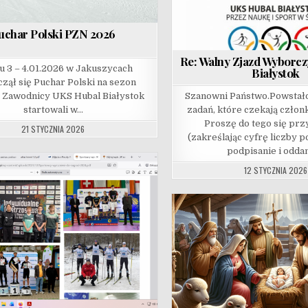
uchar Polski PZN 2026
Re: Walny Zjazd Wyborc
u 3 – 4.01.2026 w Jakuszycach
Białystok
zął się Puchar Polski na sezon
. Zawodnicy UKS Hubal Białystok
Szanowni Państwo.Powstało
startowali w…
zadań, które czekają czło
Proszę do tego się pr
21 STYCZNIA 2026
(zakreślając cyfrę liczby 
podpisanie i odda
12 STYCZNIA 2026