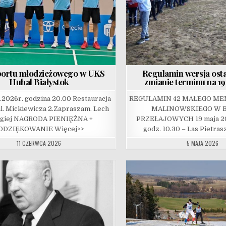
portu młodzieżowego w UKS
Regulamin wersja ost
Hubal Białystok
zmianie terminu na 19
6.2026r. godzina 20.00 Restauracja
REGULAMIN 42 MAŁEGO MEM
l. Mickiewicza 2.Zapraszam. Lech
MALINOWSKIEGO W 
rgiej NAGRODA PIENIĘŻNA +
PRZEŁAJOWYCH 19 maja 20
ODZIĘKOWANIE Więcej>>
godz. 10.30 – Las Pietras
11 CZERWCA 2026
5 MAJA 2026