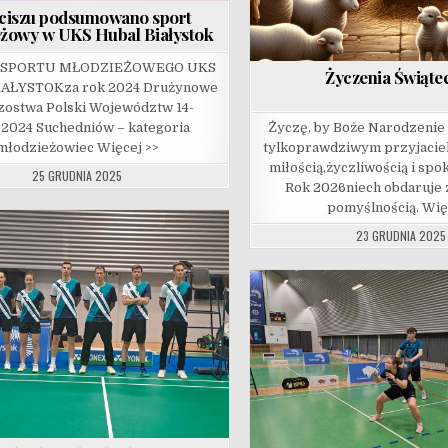
ciszu podsumowano sport
żowy w UKS Hubal Białystok
A” SPORTU MŁODZIEŻOWEGO UKS
Życzenia Świąte
AŁYSTOKza rok 2024 Drużynowe
zostwa Polski Województw 14-
.2024 Suchedniów – kategoria
Życzę, by Boże Narodzenie o
młodzieżowiec Więcej >>
tylkoprawdziwym przyjaciel
miłością,życzliwością i sp
25 GRUDNIA 2025
Rok 2026niech obdaruje 
pomyślnością. Wię
23 GRUDNIA 2025