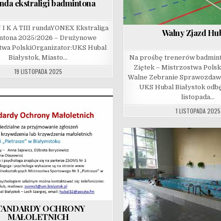
unda ekstraligi badmintona
 I K A TIII rundaYONEX Ekstraliga
Walny Zjazd Hu
ntona 2025/2026 – Drużynowe
twa PolskiOrganizator:UKS Hubal
Białystok, Miasto…
Na prośbę trenerów badmint
Ziętek – Mistrzostwa Pols
19 LISTOPADA 2025
Walne Zebranie Sprawozda
UKS Hubal Białystok odbę
listopada…
1 LISTOPADA 2025
TANDARDY OCHRONY
MAŁOLETNICH