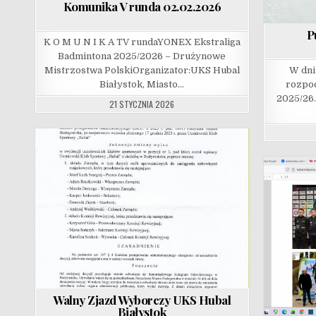
Komunika V runda 02.02.2026
P
K O M U N I K A TV rundaYONEX Ekstraliga
Badmintona 2025/2026 – Drużynowe
Mistrzostwa PolskiOrganizator:UKS Hubal
W dni
Białystok, Miasto…
rozpoc
2025/26
21 STYCZNIA 2026
Walny Zjazd Wyborczy UKS Hubal
Białystok