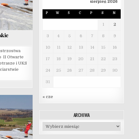
sierpień 2026
P
W
Ś
C
P
S
N
1
2
skie
3
4
5
6
7
8
9
10
11
12
13
14
15
16
strzostwa
 II Otwarte
17
18
19
20
21
22
23
etrasze i UKS
ciarstwie
24
25
26
27
28
29
30
31
« cze
ARCHIWA
Archiwa