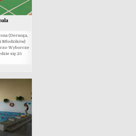
bala
ona (Dernoga,
ki Młodzików)
wczo-Wyborcze
dzie się 25