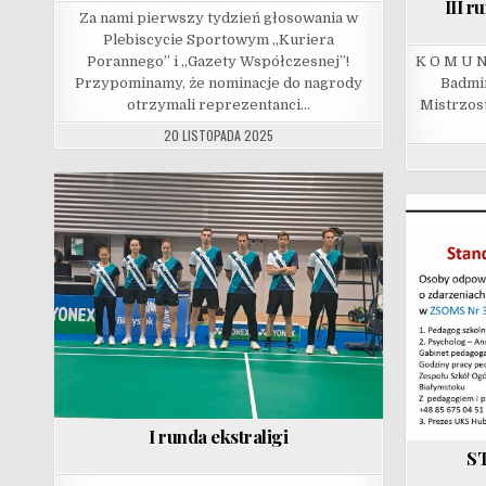
III r
Za nami pierwszy tydzień głosowania w
Plebiscycie Sportowym „Kuriera
Porannego” i „Gazety Współczesnej”!
K O M U N
Przypominamy, że nominacje do nagrody
Badmi
otrzymali reprezentanci…
Mistrzos
20 LISTOPADA 2025
I runda ekstraligi
S