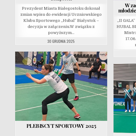
W za
Prezydent Miasta Białegostoku dokonał
młodzie
zmian wpisu do ewidencji Uczniowskiego
Klubu Sportowego „Hubal” Białystok –
„II GAL
decyzja w załączeniu.W związku z
HUBAL BI
powyższym…
Mistr
17.06
30 GRUDNIA 2025
PLEBISCYT SPORTOWY 2025