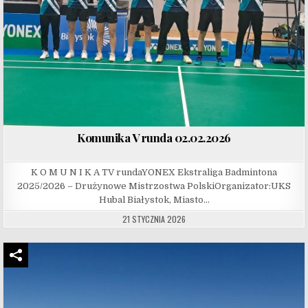
Komunika V runda 02.02.2026
K O M U N I K A TV rundaYONEX Ekstraliga Badmintona
2025/2026 – Drużynowe Mistrzostwa PolskiOrganizator:UKS
Hubal Białystok, Miasto…
21 STYCZNIA 2026