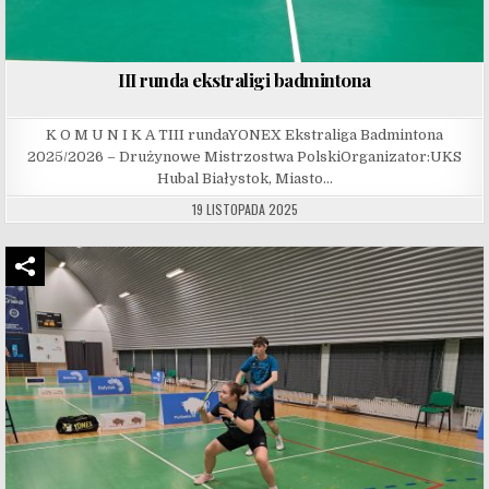
III runda ekstraligi badmintona
K O M U N I K A TIII rundaYONEX Ekstraliga Badmintona
2025/2026 – Drużynowe Mistrzostwa PolskiOrganizator:UKS
Hubal Białystok, Miasto…
19 LISTOPADA 2025