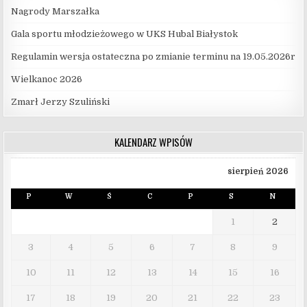
Nagrody Marszałka
Gala sportu młodzieżowego w UKS Hubal Białystok
Regulamin wersja ostateczna po zmianie terminu na 19.05.2026r
Wielkanoc 2026
Zmarł Jerzy Szuliński
KALENDARZ WPISÓW
sierpień 2026
P
W
Ś
C
P
S
N
1
2
3
4
5
6
7
8
9
10
11
12
13
14
15
16
17
18
19
20
21
22
23