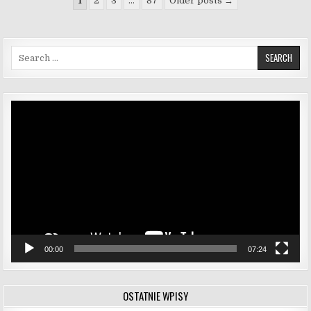
1
2
3
…
87
Older posts →
Search for:
Odtwarzacz
video
00:00
07:24
OSTATNIE WPISY