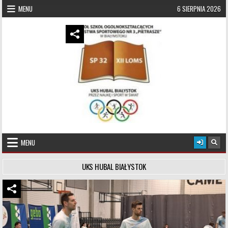
Skip to content
MENU
6 SIERPNIA 2026
UKS Hubal Białystok
Klub Sportowy
MENU
UKS HUBAL BIAŁYSTOK