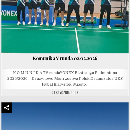
Komunika V runda 02.02.2026
K O M U N I K A TV rundaYONEX Ekstraliga Badmintona
2025/2026 – Drużynowe Mistrzostwa PolskiOrganizator:UKS
Hubal Białystok, Miasto…
21 STYCZNIA 2026