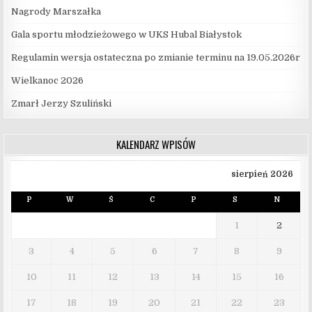
Nagrody Marszałka
Gala sportu młodzieżowego w UKS Hubal Białystok
Regulamin wersja ostateczna po zmianie terminu na 19.05.2026r
Wielkanoc 2026
Zmarł Jerzy Szuliński
KALENDARZ WPISÓW
sierpień 2026
P
W
Ś
C
P
S
N
1
2
3
4
5
6
7
8
9
10
11
12
13
14
15
16
17
18
19
20
21
22
23