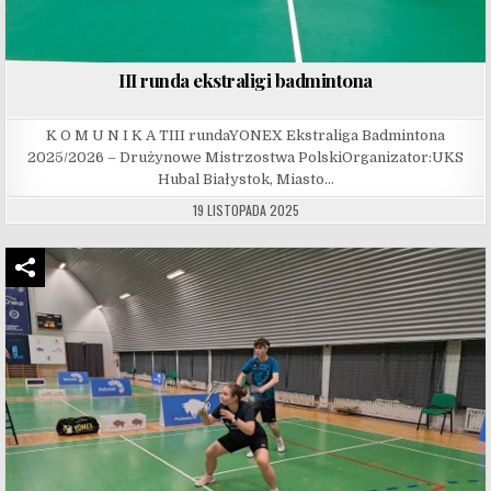
III runda ekstraligi badmintona
K O M U N I K A TIII rundaYONEX Ekstraliga Badmintona
2025/2026 – Drużynowe Mistrzostwa PolskiOrganizator:UKS
Hubal Białystok, Miasto…
19 LISTOPADA 2025