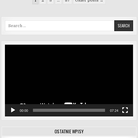
1
2
3
…
87
Older posts →
Search for:
Odtwarzacz
video
00:00
07:24
OSTATNIE WPISY