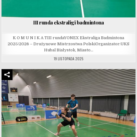
III runda ekstraligi badmintona
K O M U N I K A TIII rundaYONEX Ekstraliga Badmintona
2025/2026 – Drużynowe Mistrzostwa PolskiOrganizator:UKS
Hubal Białystok, Miasto…
19 LISTOPADA 2025