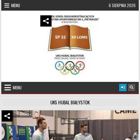
Skip to content
MENU
6 SIERPNIA 2026
UKS Hubal Białystok
Klub Sportowy
MENU
UKS HUBAL BIAŁYSTOK