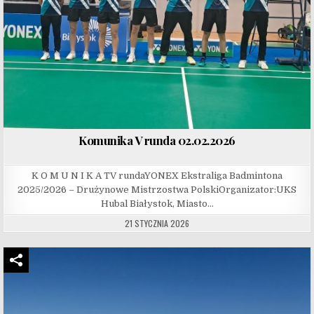
Komunika V runda 02.02.2026
K O M U N I K A TV rundaYONEX Ekstraliga Badmintona
2025/2026 – Drużynowe Mistrzostwa PolskiOrganizator:UKS
Hubal Białystok, Miasto…
21 STYCZNIA 2026