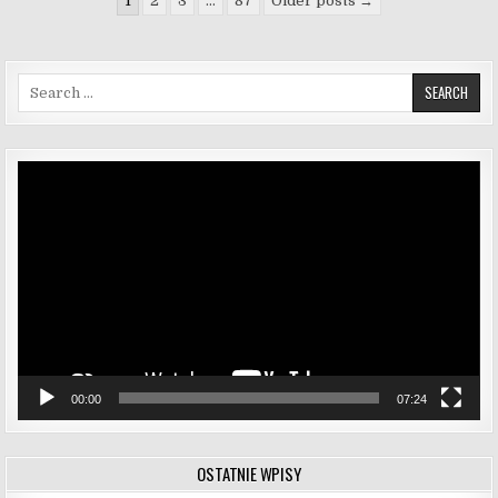
1
2
3
…
87
Older posts →
Search for:
Odtwarzacz
video
00:00
07:24
OSTATNIE WPISY