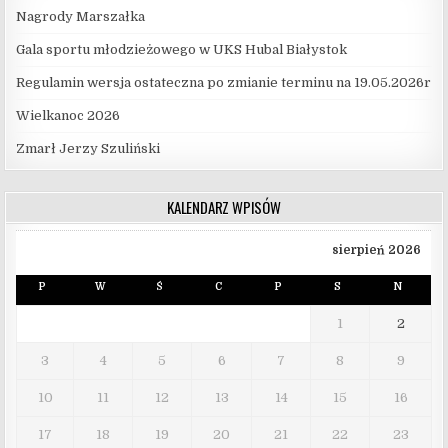
Nagrody Marszałka
Gala sportu młodzieżowego w UKS Hubal Białystok
Regulamin wersja ostateczna po zmianie terminu na 19.05.2026r
Wielkanoc 2026
Zmarł Jerzy Szuliński
KALENDARZ WPISÓW
sierpień 2026
P
W
Ś
C
P
S
N
1
2
3
4
5
6
7
8
9
10
11
12
13
14
15
16
17
18
19
20
21
22
23