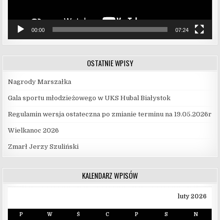
00:00
07:24
OSTATNIE WPISY
Nagrody Marszałka
Gala sportu młodzieżowego w UKS Hubal Białystok
Regulamin wersja ostateczna po zmianie terminu na 19.05.2026r
Wielkanoc 2026
Zmarł Jerzy Szuliński
KALENDARZ WPISÓW
luty 2026
P
W
Ś
C
P
S
N