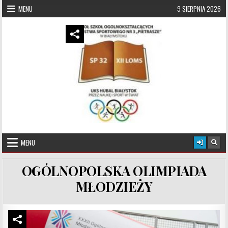
Skip to content
MENU
9 SIERPNIA 2026
UKS Hubal Białystok
Klub Sportowy
MENU
OGÓLNOPOLSKA OLIMPIADA
MŁODZIEŻY