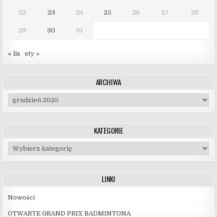
22
23
24
25
26
27
28
29
30
31
« lis
sty »
ARCHIWA
Archiwa
KATEGORIE
Kategorie
LINKI
Nowości
OTWARTE GRAND PRIX BADMINTONA