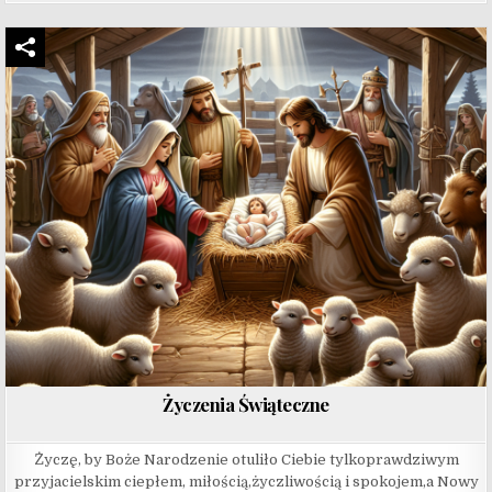
Życzenia Świąteczne
Życzę, by Boże Narodzenie otuliło Ciebie tylkoprawdziwym
przyjacielskim ciepłem, miłością,życzliwością i spokojem,a Nowy