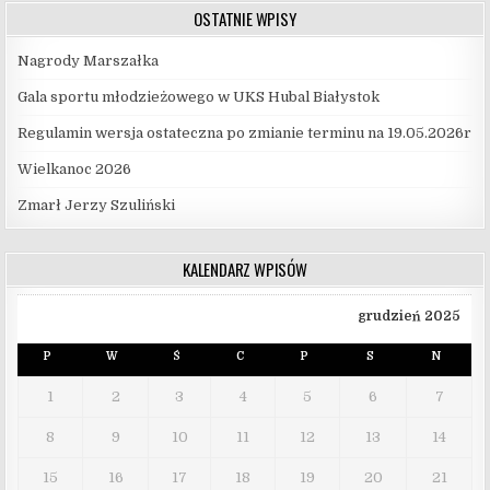
OSTATNIE WPISY
Nagrody Marszałka
Gala sportu młodzieżowego w UKS Hubal Białystok
Regulamin wersja ostateczna po zmianie terminu na 19.05.2026r
Wielkanoc 2026
Zmarł Jerzy Szuliński
KALENDARZ WPISÓW
grudzień 2025
P
W
Ś
C
P
S
N
1
2
3
4
5
6
7
8
9
10
11
12
13
14
15
16
17
18
19
20
21