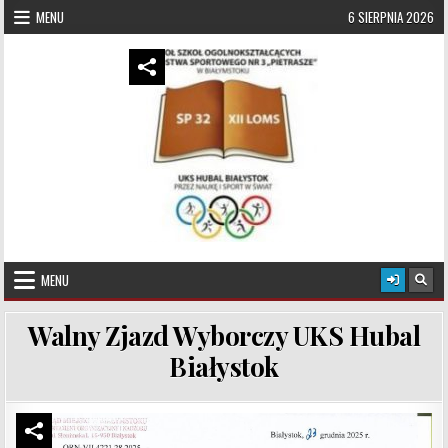
Skip to content
MENU
6 SIERPNIA 2026
UKS Hubal Białystok
Klub Sportowy
MENU
Walny Zjazd Wyborczy UKS Hubal
Białystok