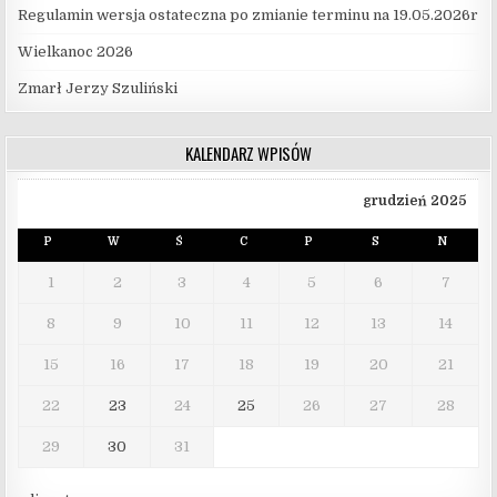
Regulamin wersja ostateczna po zmianie terminu na 19.05.2026r
Wielkanoc 2026
Zmarł Jerzy Szuliński
KALENDARZ WPISÓW
grudzień 2025
P
W
Ś
C
P
S
N
1
2
3
4
5
6
7
8
9
10
11
12
13
14
15
16
17
18
19
20
21
22
23
24
25
26
27
28
29
30
31