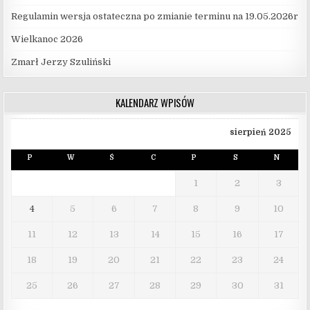
Regulamin wersja ostateczna po zmianie terminu na 19.05.2026r
Wielkanoc 2026
Zmarł Jerzy Szuliński
KALENDARZ WPISÓW
sierpień 2025
P
W
Ś
C
P
S
N
1
2
3
4
5
6
7
8
9
10
11
12
13
14
15
16
17
18
19
20
21
22
23
24
25
26
27
28
29
30
31