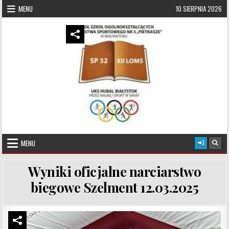
Skip to content
MENU
10 SIERPNIA 2026
UKS Hubal Białystok
Klub Sportowy
MENU
Wyniki oficjalne narciarstwo
biegowe Szelment 12.03.2025