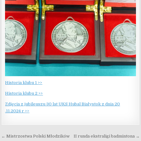
Historia klubu 1 >>
Historia klubu 2 >>
Zdjęcia z jubileuszu 30 lat UKS Hubal Białystok z dnia 20
.11.2024 r >>
Nawigacja wpisu
← Mistrzostwa Polski Młodzików
II runda ekstraligi badmintona →