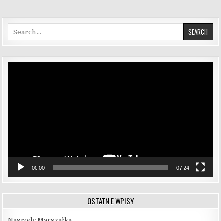
Search for:
Odtwarzacz
video
00:00
07:24
OSTATNIE WPISY
Nagrody Marszałka