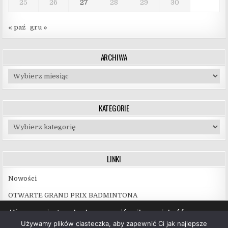
25
26
27
28
29
30
« paź
gru »
ARCHIWA
Archiwa
KATEGORIE
Kategorie
LINKI
Nowości
OTWARTE GRAND PRIX BADMINTONA
Używamy ciasteczek, aby zapewnić najlepszą jakość
korzystania z naszej witryny.
Używamy plików ciasteczka, aby zapewnić Ci jak najlepsze