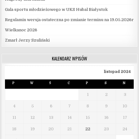
Gala sportu młodzieżowego w UKS Hubal Białystok
Regulamin wersja ostateczna po zmianie terminu na 19.05.2026r
Wielkanoc 2026
Zmarł Jerzy Szuliński
KALENDARZ WPISÓW
listopad 2024
P
W
Ś
C
P
S
N
1
2
3
4
5
6
7
8
9
10
11
12
13
14
15
16
17
18
19
20
21
22
23
24