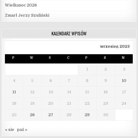
Wielkanoc 2026
Zmarł Jerzy Szuliński
KALENDARZ WPISÓW
wrzesień 2023
P
W
Ś
C
P
S
N
1
2
3
4
5
6
7
8
9
10
11
12
13
14
15
16
17
18
19
20
21
22
23
24
25
26
27
28
29
30
« sie
paź »