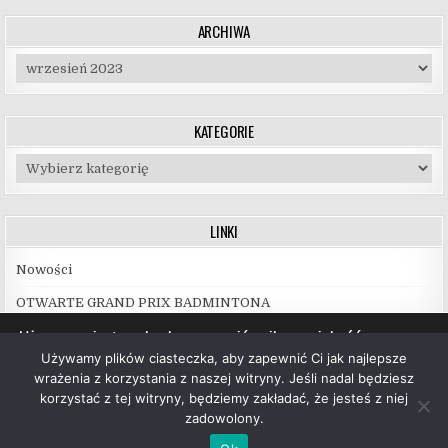
ARCHIWA
Archiwa
KATEGORIE
Kategorie
LINKI
Nowości
OTWARTE GRAND PRIX BADMINTONA
Używamy ciasteczek, aby zapewnić najlepszą jakość
korzystania z naszej witryny.
Używamy plików ciasteczka, aby zapewnić Ci jak najlepsze
Więcej informacji na temat plików ciasteczka, których
wrażenia z korzystania z naszej witryny. Jeśli nadal będziesz
używamy, oraz możliwości ich wyłączenia znajdziesz w
korzystać z tej witryny, będziemy zakładać, że jesteś z niej
ustawieniach
.
zadowolony.
Copyright © 2026 UKS Hubal Białystok
Akceptuj