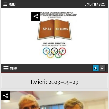
Skip to content
MENU
8 SIERPNIA 2026
UKS Hubal Białystok
Klub Sportowy
MENU
Dzień:
2023-09-29