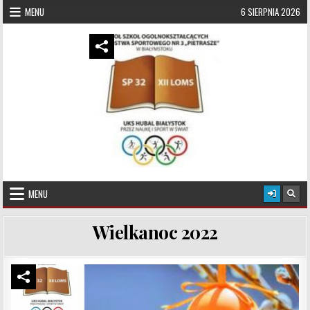
Skip to content
MENU
6 SIERPNIA 2026
UKS Hubal Białystok
Klub Sportowy
MENU
Wielkanoc 2022