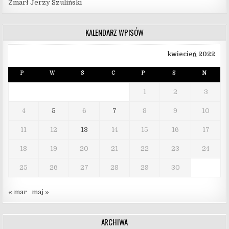
Zmarł Jerzy Szuliński
KALENDARZ WPISÓW
kwiecień 2022
P
W
Ś
C
P
S
N
1
2
3
4
5
6
7
8
9
10
11
12
13
14
15
16
17
18
19
20
21
22
23
24
25
26
27
28
29
30
« mar
maj »
ARCHIWA