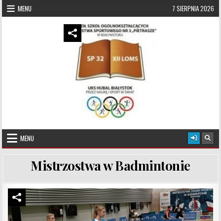
Skip to content
MENU
7 SIERPNIA 2026
UKS Hubal Białystok
Klub Sportowy
MENU
Mistrzostwa w Badmintonie