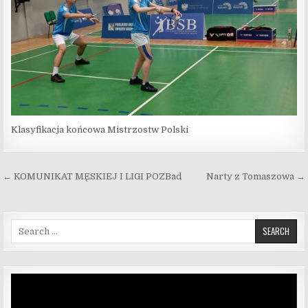
Klasyfikacja końcowa Mistrzostw Polski
Nawigacja wpisu
← KOMUNIKAT MĘSKIEJ I LIGI POZBad
Narty z Tomaszowa →
Search for:
Odtwarzacz
video