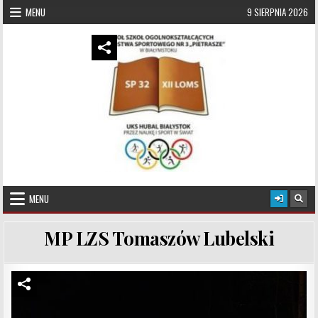
Skip to content
MENU
9 SIERPNIA 2026
UKS Hubal Białystok
Klub Sportowy
MENU
MP LZS Tomaszów Lubelski