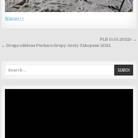
Więcej >>
Nawigacja wpisu
PLB 15.01.2022r →
← Druga odsłona Pucharu Grupy Azoty Zakopane 2022
Search for:
Odtwarzacz
video