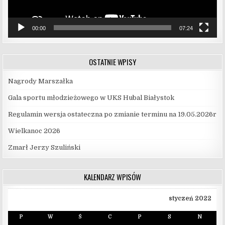
00:00
07:24
OSTATNIE WPISY
Nagrody Marszałka
Gala sportu młodzieżowego w UKS Hubal Białystok
Regulamin wersja ostateczna po zmianie terminu na 19.05.2026r
Wielkanoc 2026
Zmarł Jerzy Szuliński
KALENDARZ WPISÓW
styczeń 2022
P
W
Ś
C
P
S
N