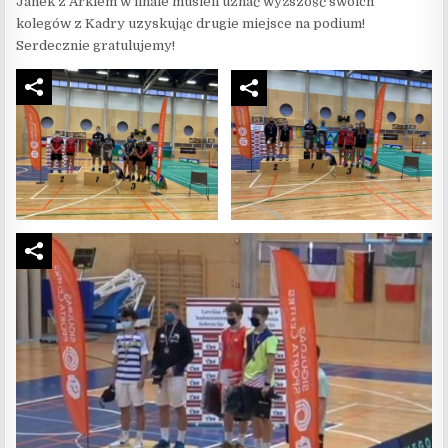
Janek z Arkiem w finale musieli uznać wyższość swoich
kolegów z Kadry uzyskując drugie miejsce na podium!
Serdecznie gratulujemy!