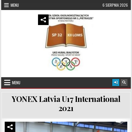
Skip to content
MENU
6 SIERPNIA 2026
UKS Hubal Białystok
Klub Sportowy
MENU
YONEX Latvia U17 International
2021