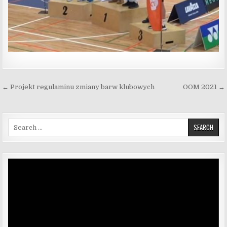
Nawigacja wpisu
← Projekt regulaminu zmiany barw klubowych
OOM 2021 →
Search for:
Odtwarzacz
video