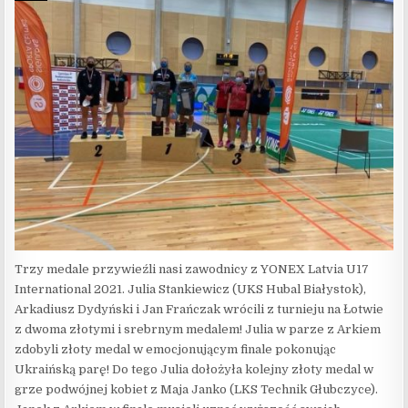
Trzy medale przywieźli nasi zawodnicy z YONEX Latvia U17
International 2021. Julia Stankiewicz (UKS Hubal Białystok),
Arkadiusz Dydyński i Jan Frańczak wrócili z turnieju na Łotwie
z dwoma złotymi i srebrnym medalem! Julia w parze z Arkiem
zdobyli złoty medal w emocjonującym finale pokonując
Ukraińską parę! Do tego Julia dołożyła kolejny złoty medal w
grze podwójnej kobiet z Maja Janko (LKS Technik Głubczyce).