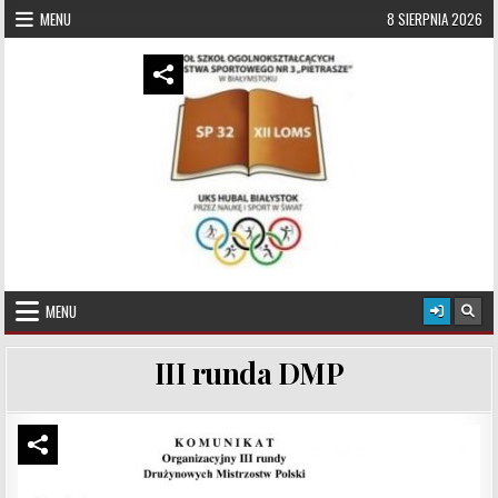
Skip to content
MENU
8 SIERPNIA 2026
UKS Hubal Białystok
Klub Sportowy
MENU
III runda DMP