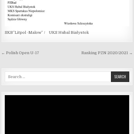
SKB”Litpol -Malow” / UKS Hubal Białystok
Nawigacja wpisu
← Polish Open U-17
Ranking PZN 2020/2021 →
Search for:
Odtwarzacz
video