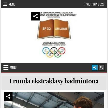
Skip to content
MENU
7 SIERPNIA 2026
UKS Hubal Białystok
Klub Sportowy
MENU
I runda ekstraklasy badmintona