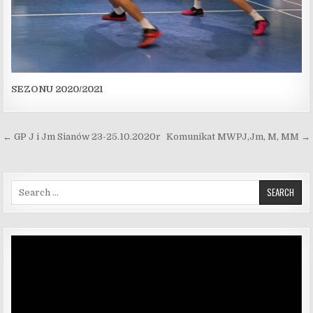
SEZONU 2020/2021
Nawigacja wpisu
← GP J i Jm Sianów 23-25.10.2020r
Komunikat MWPJ,Jm, M, MM →
Search for:
Odtwarzacz
video