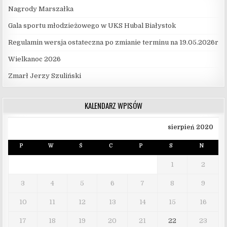
Nagrody Marszałka
Gala sportu młodzieżowego w UKS Hubal Białystok
Regulamin wersja ostateczna po zmianie terminu na 19.05.2026r
Wielkanoc 2026
Zmarł Jerzy Szuliński
KALENDARZ WPISÓW
sierpień 2020
P
W
Ś
C
P
S
N
1
2
3
4
5
6
7
8
9
10
11
12
13
14
15
16
17
18
19
20
21
22
23