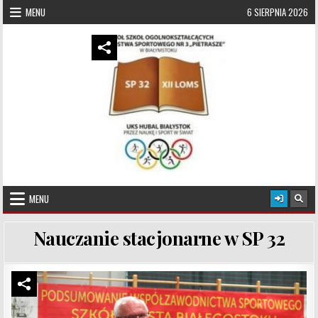
Skip to content
MENU
6 SIERPNIA 2026
UKS Hubal Białystok
Klub Sportowy
MENU
Nauczanie stacjonarne w SP 32