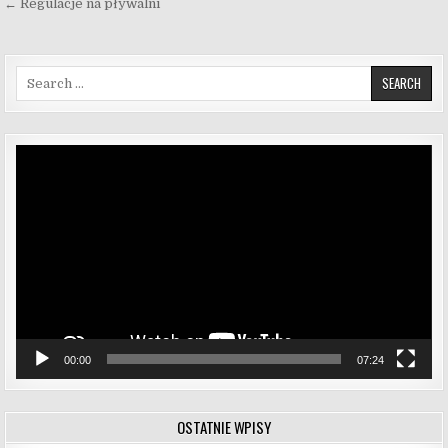
← Regulacje na pływalni
Search for:
Odtwarzacz
video
00:00
07:24
OSTATNIE WPISY