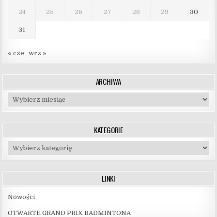
24
25
26
27
28
29
30
31
« cze
wrz »
ARCHIWA
Archiwa
KATEGORIE
Kategorie
LINKI
Nowości
OTWARTE GRAND PRIX BADMINTONA