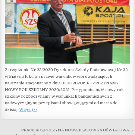
Zarządzenie Nr 23/2020 Dyrektora Szkoły Podstawowej Nr 32
w Białymstoku w sprawie warunków wprowadzających
nauczanie stacjonarne z dnia 31.08.2020r. ROZPCZYNAMY
NOWY ROK SZKOLNY 2020/2021! Przypominam, iż nowy rok
szkolny rozpoczynamy w warunkach pandemicznych z
nadzwyczajnymi przepisami obowiązującymi od marca do
dzisiaj.
Więcej>>
Nawigacja wpisu
PRACĘ ROZPOCZYNA NOWA PLACÓWKA OŚWIATOWA →