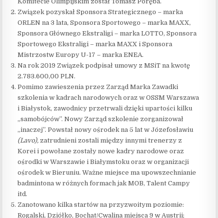
Komitecie Olimpijskim został Tomasz Poręba.
Związek pozyskał Sponsora Strategicznego – marka
ORLEN na 3 lata, Sponsora Sportowego – marka MAXX,
Sponsora Głównego Ekstraligi – marka LOTTO, Sponsora
Sportowego Ekstraligi – marka MAXX i Sponsora
Mistrzostw Europy U-17 – marka ENEA.
Na rok 2019 Związek podpisał umowy z MSiT na kwotę
2.783.600,00 PLN.
Pomimo zawieszenia przez Zarząd Marka Zawadki
szkolenia w kadrach narodowych oraz w OSSM Warszawa
i Białystok, zawodnicy przetrwali dzięki upartości kilku
„samobójców”. Nowy Zarząd szkolenie zorganizował
„inaczej”. Powstał nowy ośrodek na 5 lat w Józefosławiu
(Lavo),
zatrudnieni zostali między innymi trenerzy z
Korei i powołane zostały nowe kadry narodowe oraz
ośrodki w Warszawie i Białymstoku oraz w organizacji
ośrodek w Bieruniu. Ważne miejsce ma upowszechnianie
badmintona w różnych formach jak MOB, Talent Campy
itd.
Zanotowano kilka startów na przyzwoitym poziomie:
Rogalski, Dziółko, Bochat/Cwalina miejsca 9 w Austrii;