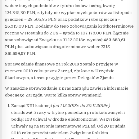
wobec innych podmiotów z tytułu dostaw i usług kwotę
124.345,30 PLN, z tytuły nie wypłaconych poborów za listopad i
grudzień – 23.505,35 PLN oraz podatków i ubezpieczeń –
26.919,08 PLN. Dodajmy do tego zobowiązania krótkoterminowe
roczne w stosunku do ZUS – ugoda to 107.179,00 PLN. Łącznie
stan zobowiązań Związku na 31.12.2018r. wyniósł
453.683,61
PLN
plus zobowiązania długoterminowe wobec ZUS –
861.699,97
PLN.
Sprawozdanie finansowe za rok 2018 zostało przyjęte w
czerwcu 2019 roku przez Zarząd, złożone w Urzędzie
Skarbowym, a teraz przyjęte przez Delegatów Zjazdu.
W zasadzie sprawozdanie z prac Zarządu zawiera informacje
obecnego Zarządu. Warto kilka spraw wymienić:
Zarząd XIII kadencji
(od 1.12.2018r. do 30.11.2019r.)
obradował 5 razy w trybie posiedzeń protokołowanych i
podjął 108 uchwał w drodze elektronicznej. Wszystkie
uchwały są na stronie internetowej PZBad. Od 20 grudnia
2018 roku przedstawicielem Związku w Polskim