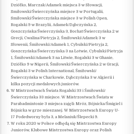
Dziółko, Marczak/Adamek miejsca 3 w Słowacji,
Smiłowski/Świerczyńska miejsce 3 w Portugalii,
Smiłowski/Świerczyńska miejsce 3 w Polish Open,
Rogalski 9 w Brazylii, Adamek/Dąbczyńska 2,
Goszczyńska/Świerczyńska 3, Bochat/Świerczyńska 2 w
Grecji, Cwalina/Pietryja 2, Śmiłowski/Adamek 3 w
Słowenii, Śmiłowski/Adamek 1, Cybulski/Pietryja 2,
Goszczyńska/Świerczyńska 3 na Łotwie, Cybulski/Pietryja
1, Śmiłowski/Adamek 3 na Litwie, Rogalski 3 w Ghanie,
Dziółko 9 w Nigerii, Śmiłowski/Świerczyńska 2 w Gracji,
Rogalski 3 w Polish International, Śmiłowski/
Świerczyńska w Charkowie, Dąbczyńska 3 w Algierii i
kilka pozycji medalowych juniorów.
W Mistrzostwach Świata Rogalski 33 i Śmiłowski/
Świerczyńska 33 miejsce. W Mistrzostwach Świata w
Parabadmintonie 3 miejsca zajęli: Mróz, Bójnicka/Śmigiel i
Bójnicka w grze mieszanej. W Mistrzostwach Europy U-
17 Podedworny była 3, a Melaniuk/Ślepecki 9.
W roku 2020 w Polsce odbędą się Mistrzostwa Europy
Juniorów, Klubowe Mistrzostwa Europy oraz Polish