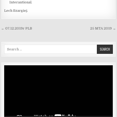
Interantional.
Lech Szargiej.
Nawigacja wpisu
← 07.12.2019r PLB
25 MTA 2019 →
Search for:
Odtwarzacz
video