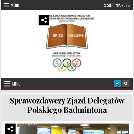
Skip to content
MENU
9 SIERPNIA 2026
UKS Hubal Białystok
Klub Sportowy
MENU
Sprawozdawczy Zjazd Delegatów
Polskiego Badmintona