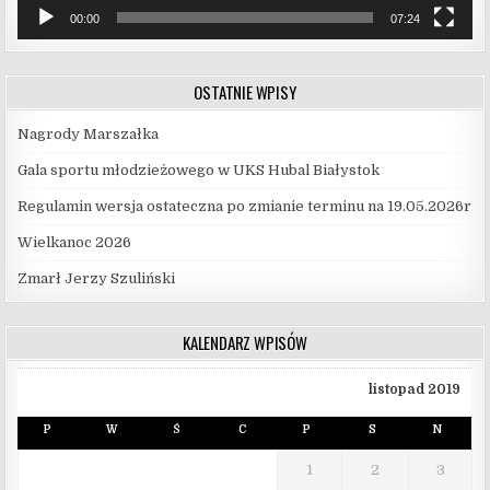
00:00
07:24
OSTATNIE WPISY
Nagrody Marszałka
Gala sportu młodzieżowego w UKS Hubal Białystok
Regulamin wersja ostateczna po zmianie terminu na 19.05.2026r
Wielkanoc 2026
Zmarł Jerzy Szuliński
KALENDARZ WPISÓW
listopad 2019
P
W
Ś
C
P
S
N
1
2
3