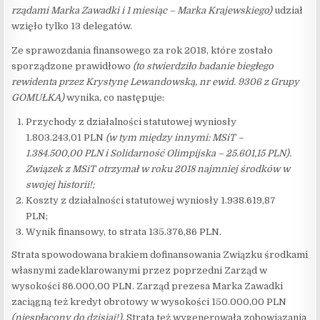
rządami Marka Zawadki i 1 miesiąc – Marka Krajewskiego)
udział
wzięło tylko 13 delegatów.
Ze sprawozdania finansowego za rok 2018, które zostało
sporządzone prawidłowo
(to stwierdziło badanie biegłego
rewidenta przez Krystynę Lewandowską, nr ewid. 9306 z Grupy
GOMUŁKA)
wynika, co następuje:
Przychody z działalności statutowej wyniosły
1.803.243,01 PLN
(w tym między innymi: MSiT –
1.384.500,00 PLN i Solidarność Olimpijska – 25.601,15 PLN).
Związek z MSiT otrzymał w roku 2018 najmniej środków w
swojej historii!;
Koszty z działalności statutowej wyniosły 1.938.619,87
PLN;
Wynik finansowy, to strata 135.376,86 PLN.
Strata spowodowana brakiem dofinansowania Związku środkami
własnymi zadeklarowanymi przez poprzedni Zarząd w
wysokości 86.000,00 PLN. Zarząd prezesa Marka Zawadki
zaciągną też kredyt obrotowy w wysokości 150.000,00 PLN
(niespłacony do dzisiaj!)
. Strata też wygenerowała zobowiązania