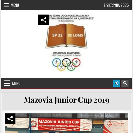
Skip to content
MENU
7 SIERPNIA 2026
UKS Hubal Białystok
Klub Sportowy
MENU
Mazovia Junior Cup 2019