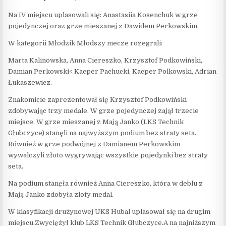
Na IV miejscu uplasowali się: Anastasiia Kosenchuk w grze
pojedynczej oraz grze mieszanej z Dawidem Perkowskim.
W kategorii Młodzik Młodszy mecze rozegrali:
Marta Kalinowska, Anna Ciereszko, Krzysztof Podkowiński,
Damian Perkowski< Kacper Pachucki, Kacper Polkowski, Adrian
Łukaszewicz.
Znakomicie zaprezentował się Krzysztof Podkowiński
zdobywając trzy medale. W grze pojedynczej zajął trzecie
miejsce. W grze mieszanej z Mają Janko (LKS Technik
Głubczyce) stanęli na najwyższym podium bez straty seta.
Również w grze podwójnej z Damianem Perkowskim
wywalczyli złoto wygrywając wszystkie pojedynki bez straty
seta.
Na podium stanęła również Anna Ciereszko, która w deblu z
Mają Janko zdobyła zloty medal.
W klasyfikacji drużynowej UKS Hubal uplasował się na drugim
miejscu.Zwyciężył klub LKS Technik Głubczyce.A na najniższym