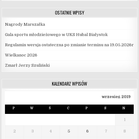
OSTATNIE WPISY
Nagrody Marszałka
Gala sportu młodzieżowego w UKS Hubal Białystok
Regulamin wersja ostateczna po zmianie terminu na 19.05.2026r
Wielkanoc 2026
Zmarł Jerzy Szuliński
KALENDARZ WPISÓW
wrzesień 2019
P
W
Ś
C
P
S
N
1
2
3
4
5
6
7
8