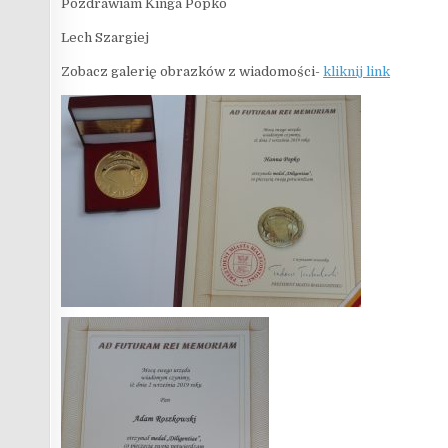
Pozdrawiam Kinga Popko
Lech Szargiej
Zobacz galerię obrazków z wiadomości-
kliknij link