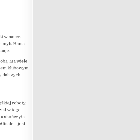
ki w nauce.
ę myli. Hania
nięć.
sobą. Ma wiele
nerem klubowym
y dalszych
żkiej roboty,
iał w tego
cu skończyła
łfinale – jest