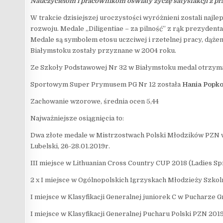
Nauczycielom i pracownikom oświaty życzę satysfakcji z 
W trakcie dzisiejszej uroczystości wyróżnieni zostali najl
rozwoju. Medale „Diligentiae – za pilność” z rąk prezydent
Medale są symbolem etosu uczciwej i rzetelnej pracy, dąż
Białymstoku zostały przyznane w 2004 roku.
Ze Szkoły Podstawowej Nr 32 w Białymstoku medal otrzyma
Sportowym Super Prymusem PG Nr 12 została
Hania Popk
Zachowanie wzorowe, średnia ocen 5,44
Najważniejsze osiągnięcia to:
Dwa złote medale w Mistrzostwach Polski Młodzików PZN w 
Lubelski, 26-28.01.2019r.
III miejsce w Lithuanian Cross Country CUP 2018 (Ladies Spr
2 x I miejsce w Ogólnopolskich Igrzyskach Młodzieży Szkoln
I miejsce w Klasyfikacji Generalnej juniorek C w Pucharze
I miejsce w Klasyfikacji Generalnej Pucharu Polski PZN 2019