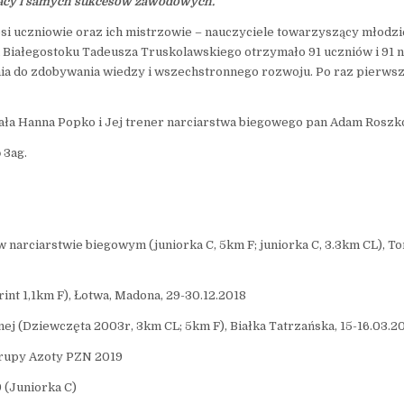
pracy i samych sukcesów zawodowych.”
epsi uczniowie oraz ich mistrzowie – nauczyciele towarzyszący młodz
a Białegostoku Tadeusza Truskolawskiego otrzymało 91 uczniów i 91 n
enia do zdobywania wiedzy i wszechstronnego rozwoju. Po raz pierws
ła Hanna Popko i Jej trener narciarstwa biegowego pan Adam Roszk
o
3ag.
narciarstwie biegowym (juniorka C, 5km F; juniorka C, 3.3km CL), 
int 1,1km F), Łotwa, Madona, 29-30.12.2018
ej (Dziewczęta 2003r, 3km CL; 5km F), Białka Tatrzańska, 15-16.03.20
 Grupy Azoty PZN 2019
 (Juniorka C)