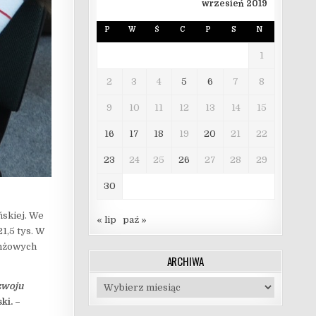
wrzesień 2019
P
W
Ś
C
P
S
N
1
2
3
4
5
6
7
8
9
10
11
12
13
14
15
16
17
18
19
20
21
22
23
24
25
26
27
28
29
30
ńskiej. We
« lip
paź »
1,5 tys. W
ranżowych
ARCHIWA
Archiwa
zwoju
ki. –