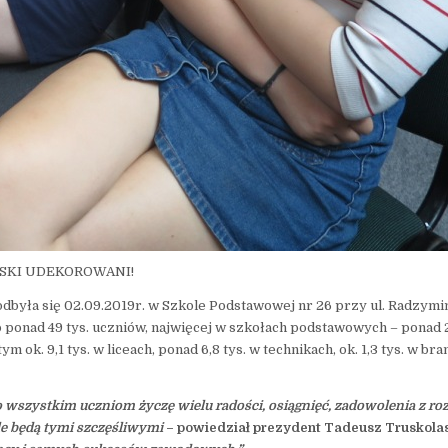
WSKI UDEKOROWANI!
dbyła się 02.09.2019r. w Szkole Podstawowej nr 26 przy ul. Radzymi
ponad 49 tys. uczniów, najwięcej w szkołach podstawowych – ponad 2
ym ok. 9,1 tys. w liceach, ponad 6,8 tys. w technikach, ok. 1,3 tys. w b
szystkim uczniom życzę wielu radości, osiągnięć, zadowolenia z ro
le będą tymi szczęśliwymi
– powiedział prezydent Tadeusz Truskolas