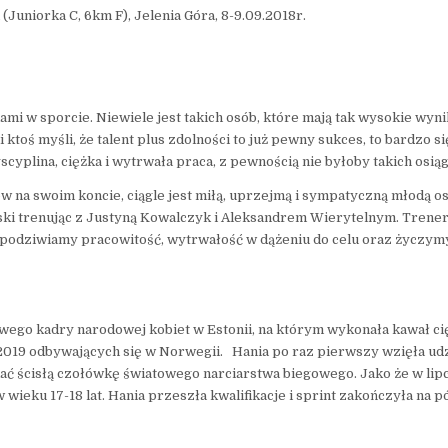
(Juniorka C, 6km F), Jelenia Góra, 8-9.09.2018r.
kami w sporcie. Niewiele jest takich osób, które mają tak wysokie wyni
 ktoś myśli, że talent plus zdolności to już pewny sukces, to bardzo si
yscyplina, ciężka i wytrwała praca, z pewnością nie byłoby takich osiąg
ów na swoim koncie, ciągle jest miłą, uprzejmą i sympatyczną młodą o
olski trenując z Justyną Kowalczyk i Aleksandrem Wierytelnym. Tre
 podziwiamy pracowitość, wytrwałość w dążeniu do celu oraz życzym
ego kadry narodowej kobiet w Estonii, na którym wykonała kawał cię
2019 odbywających się w Norwegii. Hania po raz pierwszy wzięła udz
ć ścisłą czołówkę światowego narciarstwa biegowego. Jako że w lip
 wieku 17-18 lat. Hania przeszła kwalifikacje i sprint zakończyła na pó