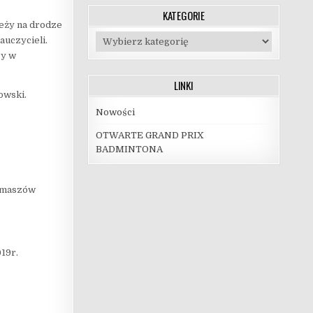
KATEGORIE
ieży na drodze
Kategorie
auczycieli.
zy w
LINKI
owski.
Nowości
OTWARTE GRAND PRIX
BADMINTONA
Tomaszów
19r.