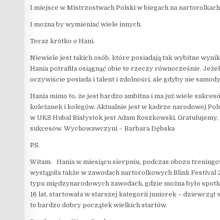
I miejsce w Mistrzostwach Polski w biegach na nartorolkach 
I można by wymieniać wiele innych.
Teraz krótko o Hani.
Niewiele jest takich osób, które posiadają tak wybitne wyni
Hania potrafiła osiągnąć obie te rzeczy równocześnie. Jeżeli
oczywiście posiada i talent i zdolności, ale gdyby nie samod
Hania mimo to, że jest bardzo ambitna i ma już wiele sukces
koleżanek i kolegów. Aktualnie jest w kadrze narodowej P
w UKS Hubal Białystok jest Adam Roszkowski. Gratulujemy,
sukcesów. Wychowawczyni – Barbara Dębska
PS.
Witam. Hania w miesiącu sierpniu, podczas obozu treningow
wystąpiła także w zawodach nartorolkowych Blink Festival 
typu międzynarodowych zawodach, gdzie można było spotka
16 lat, startowała w starszej kategorii juniorek – dziewcząt w
to bardzo dobry początek wielkich startów.