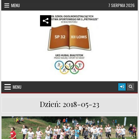
Skip to content
MENU
7 SIERPNIA 2026
UKS Hubal Białystok
Klub Sportowy
MENU
Dzień:
2018-05-23