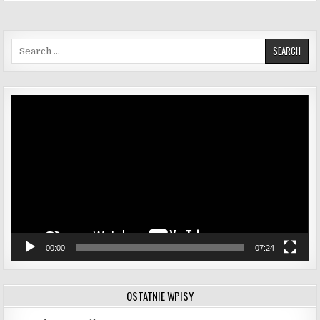
Search for:
Odtwarzacz
video
00:00
07:24
OSTATNIE WPISY