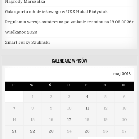
Nagrody Marszałka
Gala sportu młodzieżowego w UKS Hubal Białystok
Regulamin wersja ostateczna po zmianie terminu na 19.05.2026r
Wielkanoc 2026
Zmarł Jerzy Szuliński
KALENDARZ WPISÓW
maj 2018
P
W
Ś
C
P
S
N
1
2
3
4
5
6
7
8
9
10
11
12
13
14
15
16
17
18
19
20
21
22
23
24
25
26
27