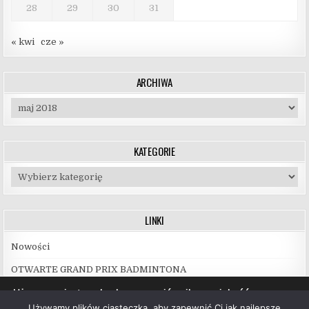
28
29
30
31
« kwi
cze »
ARCHIWA
Archiwa
KATEGORIE
Kategorie
LINKI
Nowości
OTWARTE GRAND PRIX BADMINTONA
Używamy ciasteczek, aby zapewnić najlepszą jakość
korzystania z naszej witryny.
Używamy plików ciasteczka, aby zapewnić Ci jak najlepsze