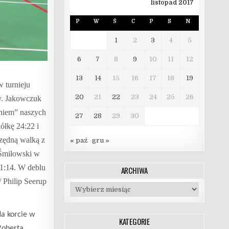
listopad 2017
P
W
Ś
C
P
S
N
1
2
3
4
5
6
7
8
9
10
11
12
13
14
15
16
17
18
19
 turnieju
20
21
22
23
24
25
26
zy. Jakowczuk
eniem” naszych
27
28
29
30
ółkę 24:22 i
rzędną walką z
« paź
gru »
 Śmiłowski w
21:14. W deblu
ARCHIWA
 Philip Seerup
Archiwa
Na korcie w
KATEGORIE
Roberta