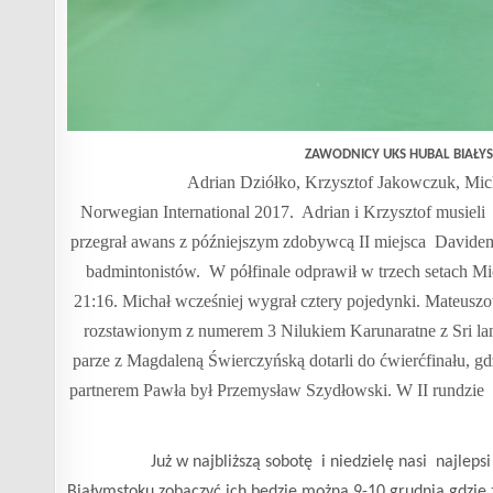
ZAWODNICY UKS HUBAL BIAŁYS
Adrian Dziółko, Krzysztof Jakowczuk, Mic
Norwegian International 2017.
Adrian i Krzysztof musieli
przegrał awans z późniejszym
zdobywcą II miejsca
Davidem
badmintonistów.
W półfinale odprawił w trzech setach Mi
21:16. Michał wcześniej wygrał cztery pojedynki. Mateu
rozstawionym z numerem 3 Nilukiem Karunaratne z Sri lan
parze z Magdaleną Świerczyńską dotarli do ćwierćfinału, gd
partnerem Pawła był Przemysław Szydłowski. W II rundzie
Już w najbliższą sobotę
i niedzielę nasi
najleps
Białymstoku zobaczyć ich będzie można 9-10 grudnia gdzi