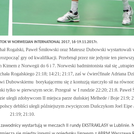
TOK W NORWEGIAN INTERNATIONAL 2017, 16-19.11.2017r.
hał Rogalski, Paweł Śmiłowski oraz Mateusz Dubowski wystartowali w
rozpocząć gry od kwalifikacji. Przebrnął przez nie jedynie ten pierws
 Kimem z Norwegii do 6 i 7. Norweski badmintonista stał się „utrapi
chała Rogalskiego 21:18; 14:21; 21:17, zaś w ćwierćfinale Adriana Dzi
szowi Dubowskiemu
borykającemu się z kontuzją starczyło sił na równo
ki tylko w pierwszym secie. Przegrał
w I rundzie 22:20; 21:8. Paweł
zie ulegli zdobywcom II miejsca parze duńskiej Melhede / Boje 21:9; 
polscy debliści ulegli późniejszym zwycięzcom Duńczykom Joel Eipe /
21:19; 21:10.
i zawodnicy wystartują w meczach II rundy EKSTRAKLASY w Lublinie. 
e zmierzą się miedzy innymi w pojedynku ligowym z ABRM Warszawa 