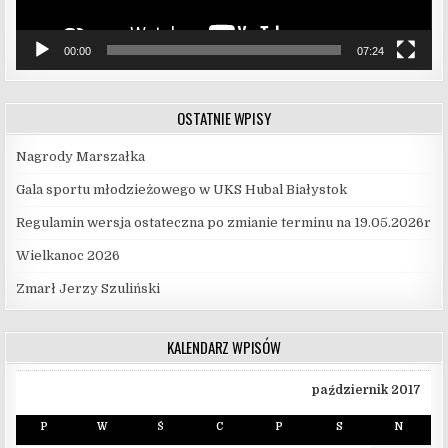
00:00
07:24
OSTATNIE WPISY
Nagrody Marszałka
Gala sportu młodzieżowego w UKS Hubal Białystok
Regulamin wersja ostateczna po zmianie terminu na 19.05.2026r
Wielkanoc 2026
Zmarł Jerzy Szuliński
KALENDARZ WPISÓW
październik 2017
P
W
Ś
C
P
S
N