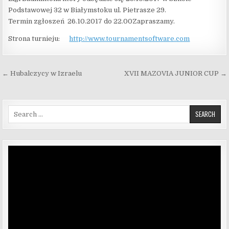
Podstawowej 32 w Białymstoku ul. Pietrasze 29.
Termin zgłoszeń 26.10.2017 do 22.00Zapraszamy.
Strona turnieju:
http://www.tournamentsoftware.com
Nawigacja wpisu
← Hubalczycy w Izraelu
XVII MAZOVIA JUNIOR CUP →
Search for:
Odtwarzacz
video