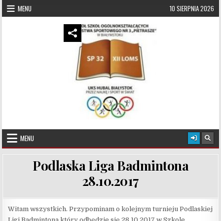
Skip to content
MENU
10 SIERPNIA 2026
UKS Hubal Białystok
Klub Sportowy
MENU
Podlaska Liga Badmintona
28.10.2017
Witam wszystkich. Przypominam o kolejnym turnieju Podlaskiej
Ligi Badmintona który odbędzie się 28.10.2017 w Szkole