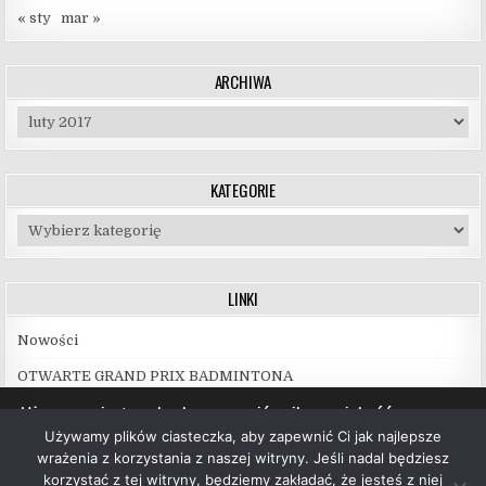
« sty
mar »
ARCHIWA
Archiwa
KATEGORIE
Kategorie
LINKI
Nowości
OTWARTE GRAND PRIX BADMINTONA
Używamy ciasteczek, aby zapewnić najlepszą jakość
korzystania z naszej witryny.
Używamy plików ciasteczka, aby zapewnić Ci jak najlepsze
Więcej informacji na temat plików ciasteczka, których
wrażenia z korzystania z naszej witryny. Jeśli nadal będziesz
używamy, oraz możliwości ich wyłączenia znajdziesz w
korzystać z tej witryny, będziemy zakładać, że jesteś z niej