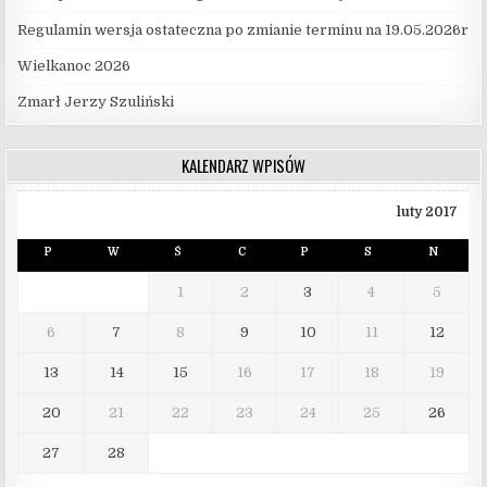
Regulamin wersja ostateczna po zmianie terminu na 19.05.2026r
Wielkanoc 2026
Zmarł Jerzy Szuliński
KALENDARZ WPISÓW
luty 2017
P
W
Ś
C
P
S
N
1
2
3
4
5
6
7
8
9
10
11
12
13
14
15
16
17
18
19
20
21
22
23
24
25
26
27
28