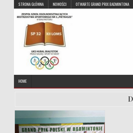
Skip to content
STRONA GŁÓWNA
NOWOŚCI
OTWARTE GRAND PRIX BADMINTONA
UKS Hubal Białystok
Klub Sportowy
HOME
D