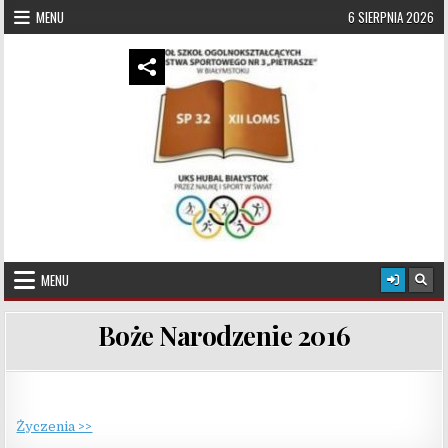
Skip to content
MENU
6 SIERPNIA 2026
UKS Hubal Białystok
Klub Sportowy
MENU
Boże Narodzenie 2016
Życzenia >>