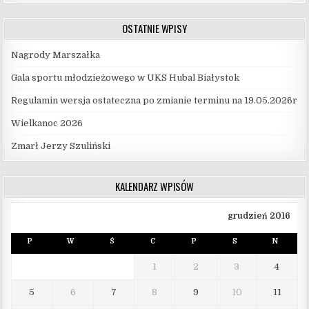
OSTATNIE WPISY
Nagrody Marszałka
Gala sportu młodzieżowego w UKS Hubal Białystok
Regulamin wersja ostateczna po zmianie terminu na 19.05.2026r
Wielkanoc 2026
Zmarł Jerzy Szuliński
KALENDARZ WPISÓW
grudzień 2016
P
W
Ś
C
P
S
N
1
2
3
4
5
6
7
8
9
10
11