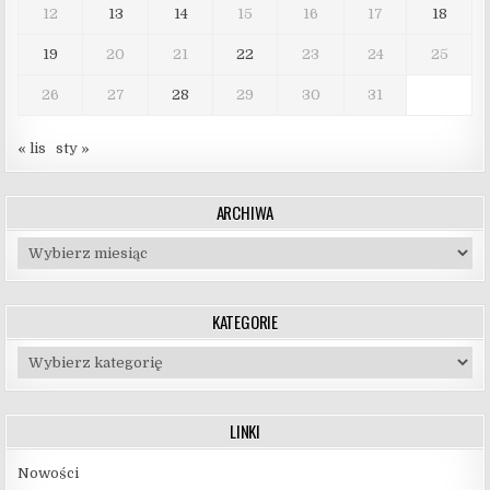
12
13
14
15
16
17
18
19
20
21
22
23
24
25
26
27
28
29
30
31
« lis
sty »
ARCHIWA
Archiwa
KATEGORIE
Kategorie
LINKI
Nowości