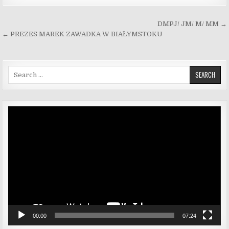
Nawigacja wpisu
DMPJ/ JM/ M/ MM →
← PREZES MAREK ZAWADKA W BIAŁYMSTOKU
Search for:
Odtwarzacz
video
00:00
07:24