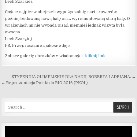
Lech Szargiej.
Goście najpierw obejrzeli wypożyczalnię nart i rowerów,
później budowaną nową halę oraz wyremontowaną starą halę. O
wrażeniach mi nie wypada pisać, niemniej jednak wizyta była
owocna.
Lech Szargiej
PS. Przepraszam za jakość zdjęć.
Zobacz galerię obrazków z wiadomości-
kliknij link
Nawigacja wpisu
STYPENDIA OLIMPIJSKIE DLA NADII, ROBERTA I ADRIANA. →
← Reprezentacja Polski do RIO 2016 (PKOL)
Search for:
Odtwarzacz
video