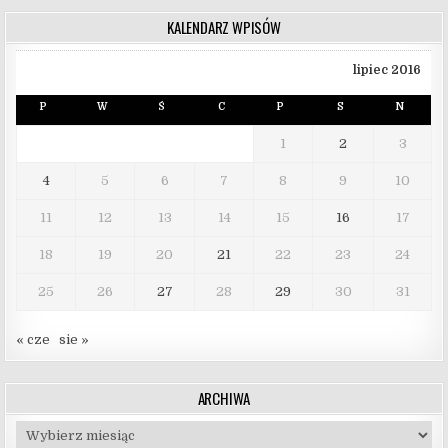
KALENDARZ WPISÓW
lipiec 2016
P
W
Ś
C
P
S
N
1
2
3
4
5
6
7
8
9
10
11
12
13
14
15
16
17
18
19
20
21
22
23
24
25
26
27
28
29
30
31
« cze
sie »
ARCHIWA
Archiwa