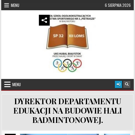
Skip to content
MENU
6 SIERPNIA 2026
UKS Hubal Białystok
Klub Sportowy
MENU
DYREKTOR DEPARTAMENTU
EDUKACJI NA BUDOWIE HALI
BADMINTONOWEJ.