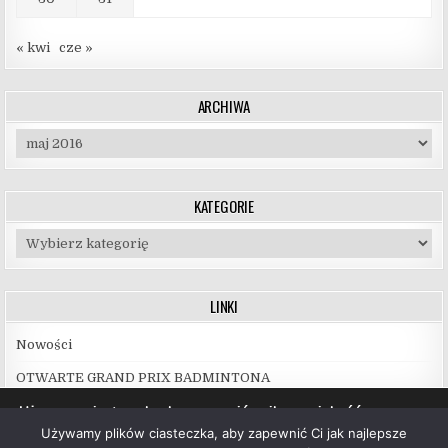
« kwi
cze »
ARCHIWA
Archiwa
KATEGORIE
Kategorie
LINKI
Nowości
OTWARTE GRAND PRIX BADMINTONA
Używamy ciasteczek, aby zapewnić najlepszą jakość
korzystania z naszej witryny.
Używamy plików ciasteczka, aby zapewnić Ci jak najlepsze
Więcej informacji na temat plików ciasteczka, których