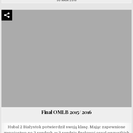
Finał OMLB 2015/ 2016
Hubal 2 Białystok potwierdził swoją klasę. Mając zapewnione
zwycięstwo po 2 rundach, w 3 rundzie finałowej ograł wszystkich