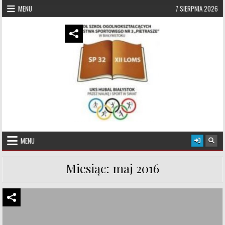
Skip to content
MENU
7 SIERPNIA 2026
UKS Hubal Białystok
Klub Sportowy
MENU
Miesiąc:
maj 2016