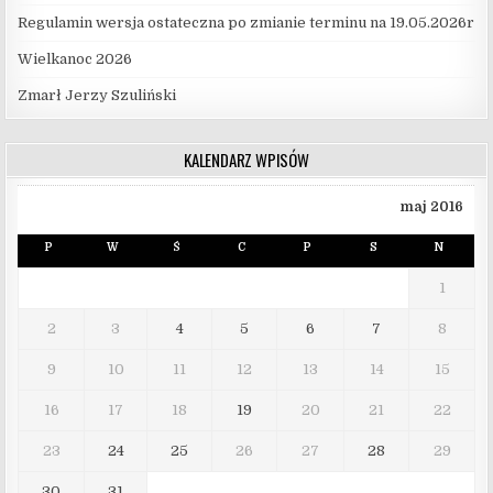
Regulamin wersja ostateczna po zmianie terminu na 19.05.2026r
Wielkanoc 2026
Zmarł Jerzy Szuliński
KALENDARZ WPISÓW
maj 2016
P
W
Ś
C
P
S
N
1
2
3
4
5
6
7
8
9
10
11
12
13
14
15
16
17
18
19
20
21
22
23
24
25
26
27
28
29
30
31