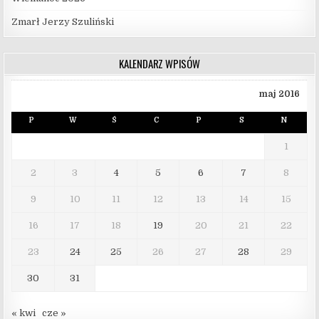
Zmarł Jerzy Szuliński
KALENDARZ WPISÓW
maj 2016
P
W
Ś
C
P
S
N
1
2
3
4
5
6
7
8
9
10
11
12
13
14
15
16
17
18
19
20
21
22
23
24
25
26
27
28
29
30
31
« kwi
cze »