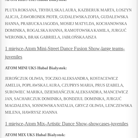
PLUTA ROKSANA, TRYBULSKA LAURA, KAZBERUK MARTA, ŁOSZYN
ALICJA, ŻAWORONEK PIOTR, GUDALEWSKA ZOFIA, GUDALEWSKA
HANNA, PRABUCKA JAGODA, MOSIEJ MATYLDA, KOCHANOWSKA
DOMINIKA, ROGALSKA HANNA, RAMOTOWSKA KAMILA, JURGUĆ
WERONIKA, BRAK GABRIELA, JABŁOŃSKA AISZA
1 miejsce-Atom Mini-Street Dance Fusion Show-large teams-
juveniles
ATOM MINI UKS Hubal Białystok:
JEROŃCZUK OLIWIA, TOCZKO ALEKSANDRA, KOSTACEWICZ
AMELIA, POPŁAWSKA LAURA, CZUPRYS MARIA, PRUS IZABELA,
SUROWIEC MARIKA, DZIEMIAŃCZUK ALEKSANDRA, MANCEWICZ
JAN, SACHARCZUK DOMINIKA, BONDZIUL DOMINIKA, JURGUĆ
MAGDALENA, SOSNOWSKA NATALIA, GRYCZ OLIWIA, LENCZEWSKA
MILENA, HAWRYSZ JOANNA
1 miejsce-Atom Mix-Artistic Dance Show-showcases-juveniles
ATOM MIX UKS Hubal Białystok: