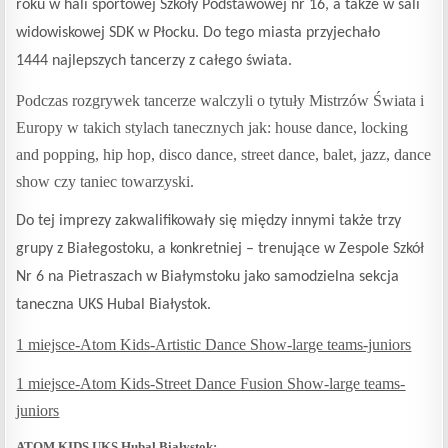
roku w hali sportowej Szkoły Podstawowej nr 16, a także w sali
widowiskowej SDK w Płocku.
Do tego miasta przyjechało
1444 najlepszych tancerzy z całego świata.
Podczas rozgrywek tancerze walczyli o tytuły Mistrzów Świata i
Europy w takich stylach tanecznych jak: house dance, locking
and popping, hip hop, disco dance, street dance, balet, jazz, dance
show czy taniec towarzyski
.
Do tej imprezy zakwalifikowały się między innymi także trzy
grupy z Białegostoku, a konkretniej – trenujące w Zespole Szkół
Nr 6 na Pietraszach w Białymstoku jako samodzielna sekcja
taneczna UKS Hubal Białystok.
1 miejsce-Atom Kids-Artistic Dance Show-large teams-juniors
1 miejsce-Atom Kids-Street Dance Fusion Show-large teams-
juniors
ATOM KIDS UKS Hubal Białystok: