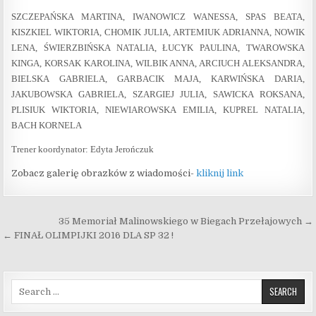
SZCZEPAŃSKA MARTINA, IWANOWICZ WANESSA, SPAS BEATA,
KISZKIEL WIKTORIA, CHOMIK JULIA, ARTEMIUK ADRIANNA, NOWIK
LENA, ŚWIERZBIŃSKA NATALIA, ŁUCYK PAULINA, TWAROWSKA
KINGA, KORSAK KAROLINA, WILBIK ANNA, ARCIUCH ALEKSANDRA,
BIELSKA GABRIELA, GARBACIK MAJA, KARWIŃSKA DARIA,
JAKUBOWSKA GABRIELA, SZARGIEJ JULIA, SAWICKA ROKSANA,
PLISIUK WIKTORIA, NIEWIAROWSKA EMILIA, KUPREL NATALIA,
BACH KORNELA
Trener koordynator: Edyta Jerończuk
Zobacz galerię obrazków z wiadomości-
kliknij link
Nawigacja wpisu
35 Memoriał Malinowskiego w Biegach Przełajowych →
← FINAŁ OLIMPIJKI 2016 DLA SP 32 !
Search for: