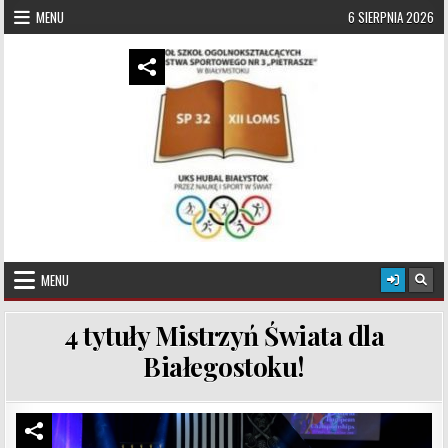
Skip to content
MENU
6 SIERPNIA 2026
UKS Hubal Białystok
Klub Sportowy
MENU
4 tytuły Mistrzyń Świata dla
Białegostoku!