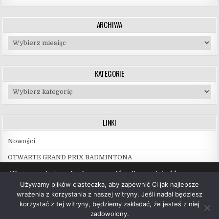
ARCHIWA
Archiwa
KATEGORIE
Kategorie
LINKI
Nowości
OTWARTE GRAND PRIX BADMINTONA
Używamy ciasteczek, aby zapewnić najlepszą jakość
korzystania z naszej witryny.
Używamy plików ciasteczka, aby zapewnić Ci jak najlepsze
Więcej informacji na temat plików ciasteczka, których
wrażenia z korzystania z naszej witryny. Jeśli nadal będziesz
używamy, oraz możliwości ich wyłączenia znajdziesz w
korzystać z tej witryny, będziemy zakładać, że jesteś z niej
ustawieniach
.
zadowolony.