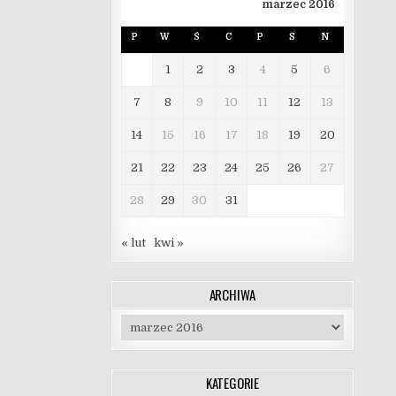
marzec 2016
P
W
Ś
C
P
S
N
1
2
3
4
5
6
7
8
9
10
11
12
13
14
15
16
17
18
19
20
21
22
23
24
25
26
27
28
29
30
31
« lut
kwi »
ARCHIWA
Archiwa
KATEGORIE