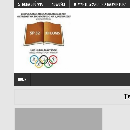
Skip to content
STRONA GŁÓWNA
NOWOŚCI
OTWARTE GRAND PRIX BADMINTONA
UKS Hubal Białystok
Klub Sportowy
HOME
D