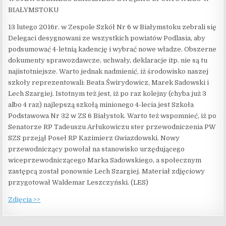
BIAŁYMSTOKU
13 lutego 2016r. w Zespole Szkół Nr 6 w Białymstoku zebrali się
Delegaci desygnowani ze wszystkich powiatów Podlasia, aby
podsumować 4-letnią kadencję i wybrać nowe władze. Obszerne
dokumenty sprawozdawcze, uchwały, deklaracje itp. nie są tu
najistotniejsze. Warto jednak nadmienić, iż środowisko naszej
szkoły reprezentowali: Beata Świrydowicz, Marek Sadowski i
Lech Szargiej. Istotnym też jest, iż po raz kolejny (chyba już 3
albo 4 raz) najlepszą szkołą minionego 4-lecia jest Szkoła
Podstawowa Nr 32 w ZS 6 Białystok. Warto też wspomnieć, iż po
Senatorze RP Tadeuszu Arłukowiczu ster przewodniczenia PW
SZS przejął Poseł RP Kazimierz Gwiazdowski. Nowy
przewodniczący powołał na stanowisko urzędującego
wiceprzewodniczącego Marka Sadowskiego, a społecznym
zastępcą został ponownie Lech Szargiej. Materiał zdjęciowy
przygotował Waldemar Leszczyński. (LES)
Zdjęcia >>