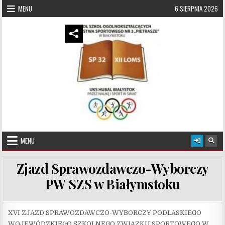
Skip to content
MENU
6 SIERPNIA 2026
UKS Hubal Białystok
Klub Sportowy
MENU
Zjazd Sprawozdawczo-Wyborczy
PW SZS w Białymstoku
XVI ZJAZD SPRAWOZDAWCZO-WYBORCZY PODLASKIEGO
WOJEWÓDZKIEGO SZKOLNEGO ZWIĄZKU SPORTOWEGO W