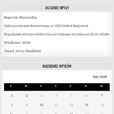
OSTATNIE WPISY
Nagrody Marszałka
Gala sportu młodzieżowego w UKS Hubal Białystok
Regulamin wersja ostateczna po zmianie terminu na 19.05.2026r
Wielkanoc 2026
Zmarł Jerzy Szuliński
KALENDARZ WPISÓW
luty 2016
P
W
Ś
C
P
S
N
1
2
3
4
5
6
7
8
9
10
11
12
13
14