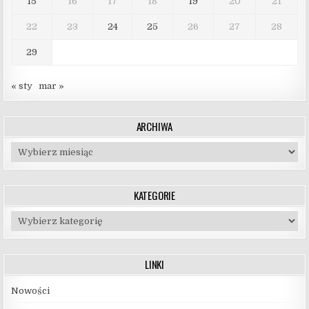
15
16
17
18
19
20
21
22
23
24
25
26
27
28
29
« sty
mar »
ARCHIWA
Archiwa
KATEGORIE
Kategorie
LINKI
Nowości