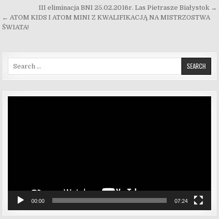
Nawigacja wpisu
III eliminacja BNI 25.02.2016r. Las Pietrasze Białystok →
← ATOM KIDS I ATOM MINI Z KWALIFIKACJĄ NA MISTRZOSTWA
ŚWIATA!
Search for:
Odtwarzacz
video
00:00
07:24