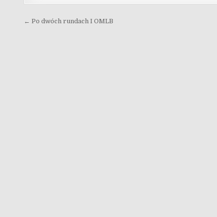
Nawigacja wpisu
← Po dwóch rundach I OMLB