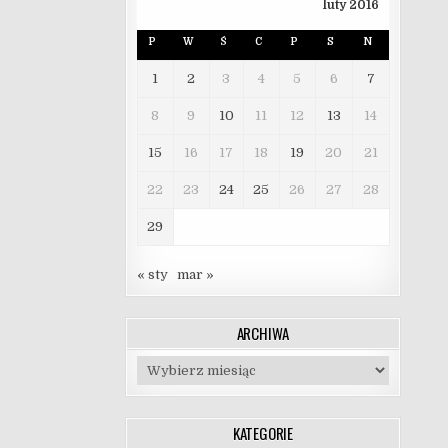
luty 2016
P
W
Ś
C
P
S
N
1
2
3
4
5
6
7
8
9
10
11
12
13
14
15
16
17
18
19
20
21
22
23
24
25
26
27
28
29
« sty
mar »
ARCHIWA
Archiwa
KATEGORIE