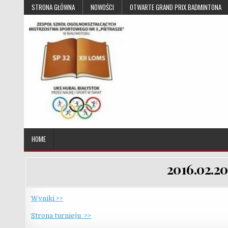
Skip to content
STRONA GŁÓWNA
NOWOŚCI
OTWARTE GRAND PRIX BADMINTONA
UKS Hubal Białystok
Klub Sportowy
HOME
2016.02.2
Wyniki >>
Strona turnieju >>