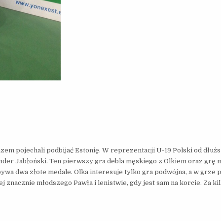
em pojechali podbijać Estonię. W reprezentacji U-19 Polski od dłuż
der Jabłoński. Ten pierwszy gra debla męskiego z Olkiem oraz grę 
wa dwa złote medale. Olka interesuje tylko gra podwójna, a w grze 
ej znacznie młodszego Pawła i lenistwie, gdy jest sam na korcie. Za ki