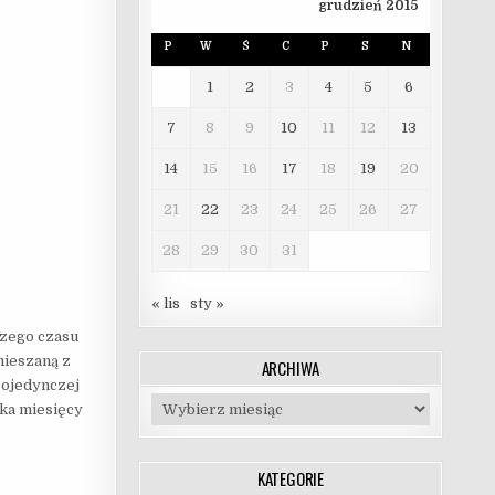
grudzień 2015
P
W
Ś
C
P
S
N
1
2
3
4
5
6
7
8
9
10
11
12
13
14
15
16
17
18
19
20
21
22
23
24
25
26
27
28
29
30
31
« lis
sty »
szego czasu
mieszaną z
ARCHIWA
pojedynczej
Archiwa
lka miesięcy
KATEGORIE