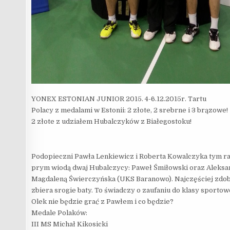
YONEX ESTONIAN JUNIOR 2015. 4-6.12.2015r. Tartu
Polacy z medalami w Estonii: 2 złote, 2 srebrne i 3 brązowe!
2 złote z udziałem Hubalczyków z Białegostoku!
Podopieczni Pawła Lenkiewicz i Roberta Kowalczyka tym raz
prym wiodą dwaj Hubalczycy: Paweł Śmiłowski oraz Aleksan
Magdaleną Świerczyńska (UKS Baranowo). Najczęściej zdoby
zbiera srogie baty. To świadczy o zaufaniu do klasy sportow
Olek nie będzie grać z Pawłem i co będzie?
Medale Polaków:
III MS Michał Kikosicki