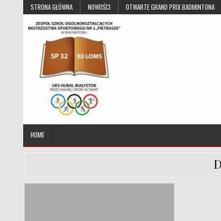
Skip to content
STRONA GŁÓWNA
NOWOŚCI
OTWARTE GRAND PRIX BADMINTONA
UKS Hubal Białystok
Klub Sportowy
HOME
D