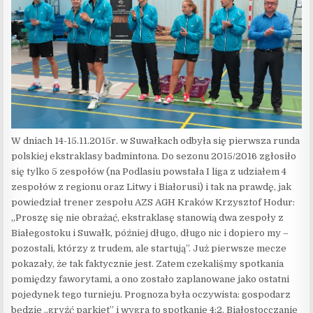
W dniach 14-15.11.2015r. w Suwałkach odbyła się pierwsza runda
polskiej ekstraklasy badmintona. Do sezonu 2015/2016 zgłosiło
się tylko 5 zespołów (na Podlasiu powstała I liga z udziałem 4
zespołów z regionu oraz Litwy i Białorusi) i tak na prawdę, jak
powiedział trener zespołu AZS AGH Kraków Krzysztof Hodur:
„Proszę się nie obrażać, ekstraklasę stanowią dwa zespoły z
Białegostoku i Suwałk, później długo, długo nic i dopiero my –
pozostali, którzy z trudem, ale startują”. Już pierwsze mecze
pokazały, że tak faktycznie jest. Zatem czekaliśmy spotkania
pomiędzy faworytami, a ono zostało zaplanowane jako ostatni
pojedynek tego turnieju. Prognoza była oczywista: gospodarz
będzie „gryźć parkiet” i wygra to spotkanie 4:2. Białostocczanie