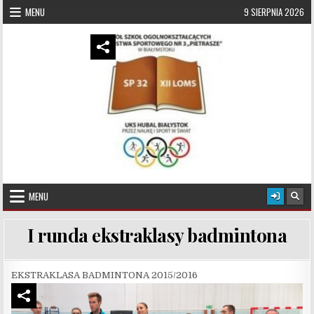
Skip to content
MENU
9 SIERPNIA 2026
UKS Hubal Białystok
Klub Sportowy
MENU
I runda ekstraklasy badmintona
EKSTRAKLASA BADMINTONA 2015/2016