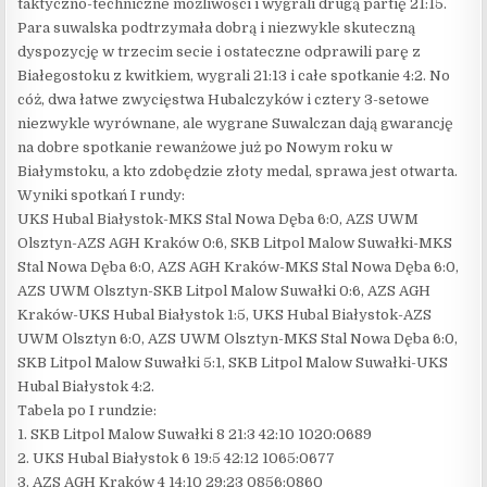
taktyczno-techniczne możliwości i wygrali drugą partię 21:15.
Para suwalska podtrzymała dobrą i niezwykle skuteczną
dyspozycję w trzecim secie i ostateczne odprawili parę z
Białegostoku z kwitkiem, wygrali 21:13 i całe spotkanie 4:2. No
cóż, dwa łatwe zwycięstwa Hubalczyków i cztery 3-setowe
niezwykle wyrównane, ale wygrane Suwalczan dają gwarancję
na dobre spotkanie rewanżowe już po Nowym roku w
Białymstoku, a kto zdobędzie złoty medal, sprawa jest otwarta.
Wyniki spotkań I rundy:
UKS Hubal Białystok-MKS Stal Nowa Dęba 6:0, AZS UWM
Olsztyn-AZS AGH Kraków 0:6, SKB Litpol Malow Suwałki-MKS
Stal Nowa Dęba 6:0, AZS AGH Kraków-MKS Stal Nowa Dęba 6:0,
AZS UWM Olsztyn-SKB Litpol Malow Suwałki 0:6, AZS AGH
Kraków-UKS Hubal Białystok 1:5, UKS Hubal Białystok-AZS
UWM Olsztyn 6:0, AZS UWM Olsztyn-MKS Stal Nowa Dęba 6:0,
SKB Litpol Malow Suwałki 5:1, SKB Litpol Malow Suwałki-UKS
Hubal Białystok 4:2.
Tabela po I rundzie:
1. SKB Litpol Malow Suwałki 8 21:3 42:10 1020:0689
2. UKS Hubal Białystok 6 19:5 42:12 1065:0677
3. AZS AGH Kraków 4 14:10 29:23 0856:0860