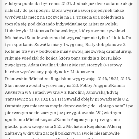
zdobyła punkcik i był remis 21:21. Jednak już dwie ostatnie akcje
należały do gospodyni, która wygrała swój pojedynek także
wyrównała mecz na szczycie na 1:1. Trzecia gra pojedyncza
toczyła się pod dyktando indywidualnego Mistrza Polski,
Hubalczyka Mateusza Dubowskiego, który swemu rywalowi
Michałowi Sobolewskiemu dał wygrać łącznie tylko 14 lotek. Po
tym spotkaniu Suwałki miały 1 wygraną, Białystok planowe 2.
Kolejne trzy gry podwójne miały swoją niezwykłą dramaturgię.
Nikt nie wiedział do końca, która para zejdzie z kortu jako
zwycięzcy. Adam Cwalina/Łukasz Moreń stoczyli 3-setowy,
bardzo wyrównany pojedynek z Mateuszem
Dubowskim/Michałem Rogalskim wygrywając 21:16, 18:21, 21:15.
Stan meczu został wyrównany na 2:2. Febby Angguni/Kamila
Augustyn w 3 setach wygrały z Karoliną Janowską/Edytą
Tarasewicz 21:13, 19:21, 21:11 i Suwałki objęły prowadzenie 3:2.
Ostatnia gra mieszana mogła doprowadzić do „złotego seta” i po
pierwszym secie zaczęto już przygotowania. W świetnym
spotkaniu Michał Łogosz/Kamila Augustyn po przegraniu
gładko pierwszego seta 9:21 z Michałem Rogalskim/Alesią
Zajtsevą w drugim zaczęli pokazywać swoje niesamowite