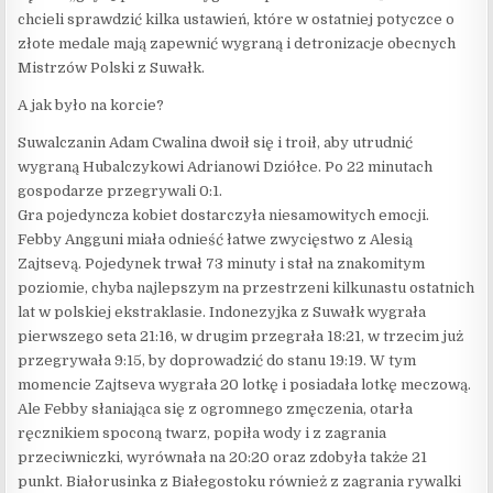
chcieli sprawdzić kilka ustawień, które w ostatniej potyczce o
złote medale mają zapewnić wygraną i detronizacje obecnych
Mistrzów Polski z Suwałk.
A jak było na korcie?
Suwalczanin Adam Cwalina dwoił się i troił, aby utrudnić
wygraną Hubalczykowi Adrianowi Dziółce. Po 22 minutach
gospodarze przegrywali 0:1.
Gra pojedyncza kobiet dostarczyła niesamowitych emocji.
Febby Angguni miała odnieść łatwe zwycięstwo z Alesią
Zajtsevą. Pojedynek trwał 73 minuty i stał na znakomitym
poziomie, chyba najlepszym na przestrzeni kilkunastu ostatnich
lat w polskiej ekstraklasie. Indonezyjka z Suwałk wygrała
pierwszego seta 21:16, w drugim przegrała 18:21, w trzecim już
przegrywała 9:15, by doprowadzić do stanu 19:19. W tym
momencie Zajtseva wygrała 20 lotkę i posiadała lotkę meczową.
Ale Febby słaniająca się z ogromnego zmęczenia, otarła
ręcznikiem spoconą twarz, popiła wody i z zagrania
przeciwniczki, wyrównała na 20:20 oraz zdobyła także 21
punkt. Białorusinka z Białegostoku również z zagrania rywalki