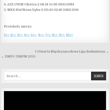
4. AZS UWM Olsztyn 2 06:18 15:38 0831:0984
5. MKS Stal Nowa Dęba 0 00:24 02:48 0482:1044
Protokoły meczy:
1>>
,
2>>
,
3>>
,
4>>
,
5>>
,
6>>
,
7>>
,
8>>
,
9>>
,
10>>
Nawigacja wpisu
I Otwarta Międzynarodowa Liga Badmintona →
← DMPJ/ DMPM 2015
Search for:
Odtwarzacz
video