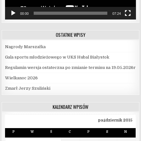
00:00
07:24
OSTATNIE WPISY
Nagrody Marszałka
Gala sportu młodzieżowego w UKS Hubal Białystok
Regulamin wersja ostateczna po zmianie terminu na 19.05.2026r
Wielkanoc 2026
Zmarł Jerzy Szuliński
KALENDARZ WPISÓW
październik 2015
P
W
Ś
C
P
S
N