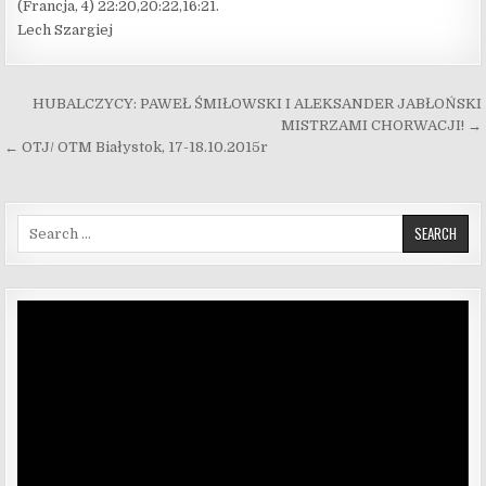
(Francja, 4) 22:20,20:22,16:21.
Lech Szargiej
Nawigacja wpisu
HUBALCZYCY: PAWEŁ ŚMIŁOWSKI I ALEKSANDER JABŁOŃSKI
MISTRZAMI CHORWACJI! →
← OTJ/ OTM Białystok, 17-18.10.2015r
Search for:
Odtwarzacz
video