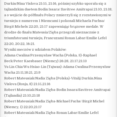
Durkin/Nina Vislova 21:15, 21:16, później szybko uporała się z
tajlandzkim duetem Bodin Issara/ Savitree Amitrapai 21:10, 21:18,
a o wejście do półfinału Polacy zmierzyli się z rozstawionymi w
turnieju z numerem 1 Niemcami i pokonali Michaela Fuchsa/
Birgit Michels 22:20, 21:17 zapewniając brązowe medale. W
drodze do finału Mateusia/Zięba przegrali nieznacznie z
triumfatorami turnieju, Francuzami Ronan Labar/Emilie Lefel
22:20, 20:22, 16:21.
Wyniki meczów z udziałem Polaków:
Adama Cwalina/Przemysław Wacha (Polska, 3)-Raphael
Beck/Peter Kaesbauer (Niemcy) 26:28, 21:17,21:13
Yu Lin Chia/Wu Hsiao-Lin (Tajwan)-Adama Cwalina/Przemysław
Wacha 21:11,18:21, 21:9
Robert Mateusiak/Nadia Zięba (Polska)-Vitalij Durkin.Nina
Vislova (Rosja, 8) 21:15,21:16
Robert Mateusiak/Nadia Zięba-Bodin Issara/Savitree Amitrapai
(Tajlandia) 21:10,21:18
Robert Mateusiak/Nadia Zięba-Michael Fuchs/ Birgit Michel
(Niemcy, 1) 22:20,21:17
Robert Mateusiak/Nadia Zięba-Ronan Labar/Emilie Lefel