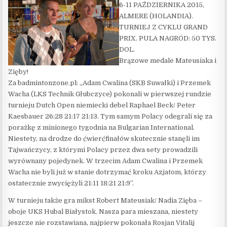
6-11 PAŹDZIERNIKA 2015,
ALMERE (HOLANDIA).
TURNIEJ Z CYKLU GRAND
PRIX. PULA NAGRÓD: 50 TYS.
DOL.
Brązowe medale Mateusiaka i
Zięby!
Za badmintonzone.pl: „Adam Cwalina (SKB Suwałki) i Przemek
Wacha (LKS Technik Głubczyce) pokonali w pierwszej rundzie
turnieju Dutch Open niemiecki debel Raphael Beck/ Peter
Kaesbauer 26:28 21:17 21:13. Tym samym Polacy odegrali się za
porażkę z minionego tygodnia na Bulgarian International.
Niestety, na drodze do ćwierćfinałów skutecznie stanęli im
Tajwańczycy, z którymi Polacy przez dwa sety prowadzili
wyrównany pojedynek. W trzecim Adam Cwalina i Przemek
Wacha nie byli już w stanie dotrzymać kroku Azjatom, którzy
ostatecznie zwyciężyli 21:11 18:21 21:9”.
W turnieju także gra mikst Robert Mateusiak/ Nadia Zięba –
oboje UKS Hubal Białystok. Nasza para mieszana, niestety
jeszcze nie rozstawiana, najpierw pokonała Rosjan Vitalij