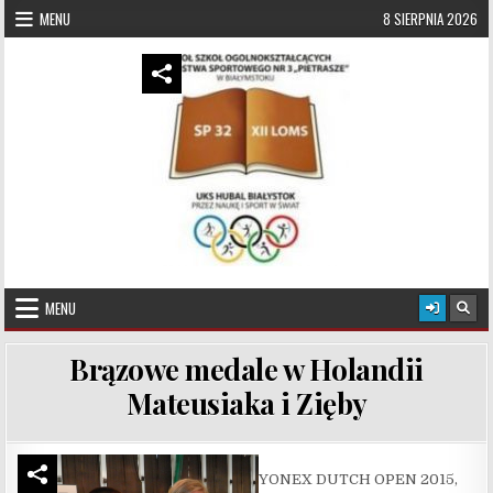
Skip to content
MENU
8 SIERPNIA 2026
UKS Hubal Białystok
Klub Sportowy
MENU
Brązowe medale w Holandii
Mateusiaka i Zięby
YONEX DUTCH OPEN 2015,