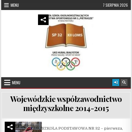
Skip to content
MENU
7 SIERPNIA 2026
UKS Hubal Białystok
Klub Sportowy
MENU
Wojewódzkie współzawodnictwo
międzyszkolne 2014-2015
SZKOŁA PODSTAWOWA NR 32 – pierwsza,