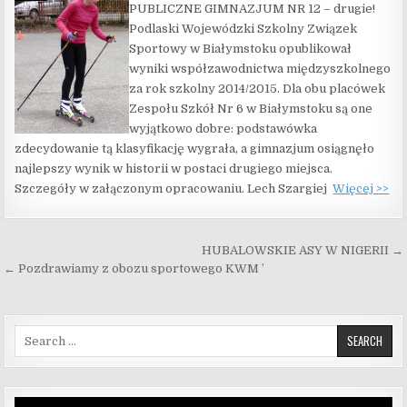
PUBLICZNE GIMNAZJUM NR 12 – drugie!
Podlaski Wojewódzki Szkolny Związek
Sportowy w Białymstoku opublikował
wyniki współzawodnictwa międzyszkolnego
za rok szkolny 2014/2015. Dla obu placówek
Zespołu Szkół Nr 6 w Białymstoku są one
wyjątkowo dobre: podstawówka
zdecydowanie tą klasyfikację wygrała, a gimnazjum osiągnęło
najlepszy wynik w historii w postaci drugiego miejsca.
Szczegóły w załączonym opracowaniu. Lech Szargiej
Więcej >>
Nawigacja wpisu
HUBALOWSKIE ASY W NIGERII →
← Pozdrawiamy z obozu sportowego KWM ’
Search for:
Odtwarzacz