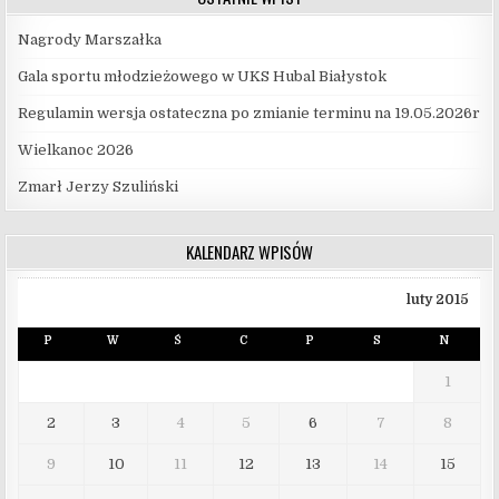
Nagrody Marszałka
Gala sportu młodzieżowego w UKS Hubal Białystok
Regulamin wersja ostateczna po zmianie terminu na 19.05.2026r
Wielkanoc 2026
Zmarł Jerzy Szuliński
KALENDARZ WPISÓW
luty 2015
P
W
Ś
C
P
S
N
1
2
3
4
5
6
7
8
9
10
11
12
13
14
15