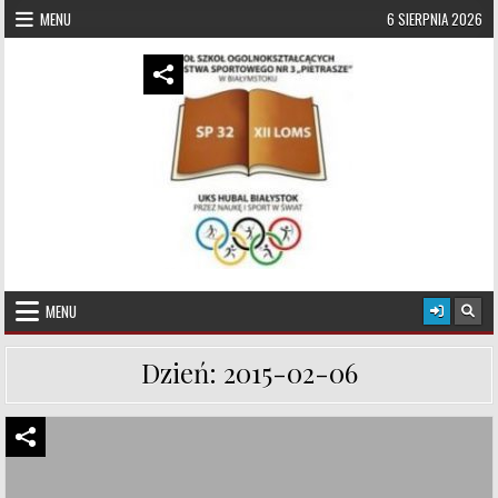
Skip to content
MENU
6 SIERPNIA 2026
UKS Hubal Białystok
Klub Sportowy
MENU
Dzień:
2015-02-06