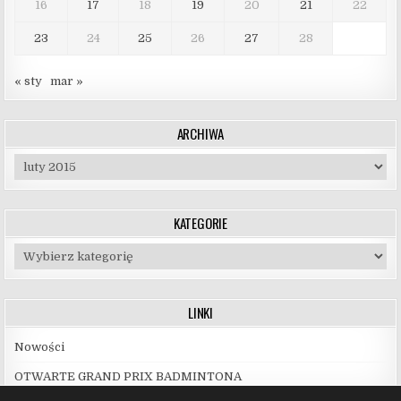
16
17
18
19
20
21
22
23
24
25
26
27
28
« sty
mar »
ARCHIWA
Archiwa
KATEGORIE
Kategorie
LINKI
Nowości
OTWARTE GRAND PRIX BADMINTONA