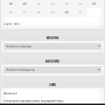
19
20
21
22
23
24
25
26
27
28
29
30
31
« gru
lut »
ARCHIWA
Archiwa
KATEGORIE
Kategorie
LINKI
Nowości
OTWARTE GRAND PRIX BADMINTONA