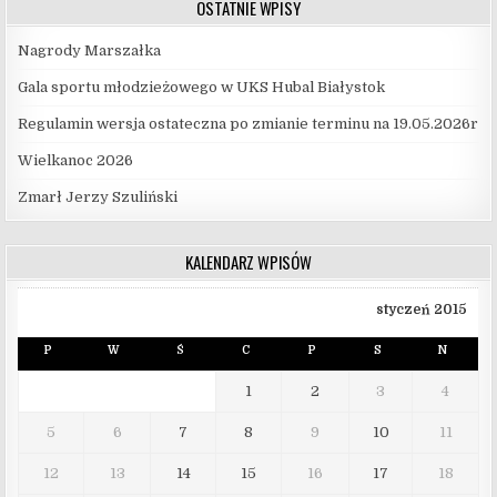
OSTATNIE WPISY
Nagrody Marszałka
Gala sportu młodzieżowego w UKS Hubal Białystok
Regulamin wersja ostateczna po zmianie terminu na 19.05.2026r
Wielkanoc 2026
Zmarł Jerzy Szuliński
KALENDARZ WPISÓW
styczeń 2015
P
W
Ś
C
P
S
N
1
2
3
4
5
6
7
8
9
10
11
12
13
14
15
16
17
18