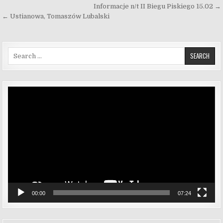
Nawigacja wpisu
Informacje n/t II Biegu Piskiego 15.02 →
← Ustianowa, Tomaszów Lubalski
Search for:
Odtwarzacz
video
00:00
07:24