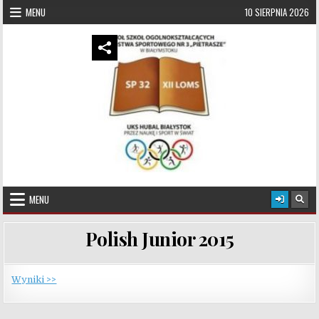
Skip to content
MENU
10 SIERPNIA 2026
UKS Hubal Białystok
Klub Sportowy
MENU
Polish Junior 2015
Wyniki >>