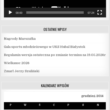
00:00
07:24
OSTATNIE WPISY
Nagrody Marszałka
Gala sportu młodzieżowego w UKS Hubal Białystok
Regulamin wersja ostateczna po zmianie terminu na 19.05.2026r
Wielkanoc 2026
Zmarł Jerzy Szuliński
KALENDARZ WPISÓW
grudzień 2014
P
W
Ś
C
P
S
N