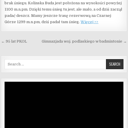
brak śniegu. Kolinska Buda jest położona na wysokości powyżej
1100 m.n.pm. Dzięki temu śnieg tu jest, ale mało, a od dziś zaczął
padać deszcz. Mamy jeszcze trasę rezerwową na Czarnej
Górze 1299 m.n.pm, dziś padał tam śnieg.
Więcej >>
Nawigacja wpisu
← 95 lat PKOL
Gimnazjada woj. podlaskiego w badmintonie →
Search for:
Odtwarzacz
video