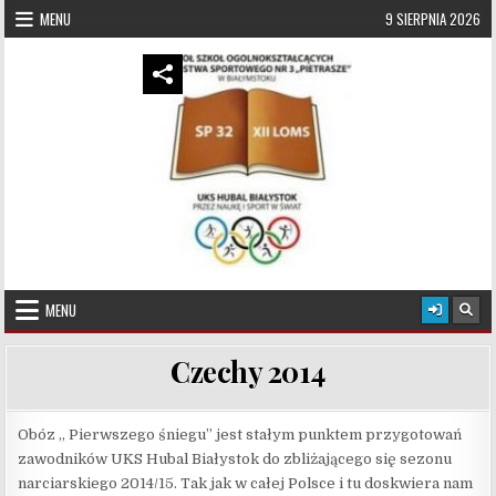
Skip to content
MENU
9 SIERPNIA 2026
UKS Hubal Białystok
Klub Sportowy
MENU
Czechy 2014
Obóz „ Pierwszego śniegu” jest stałym punktem przygotowań
zawodników UKS Hubal Białystok do zbliżającego się sezonu
narciarskiego 2014/15. Tak jak w całej Polsce i tu doskwiera nam