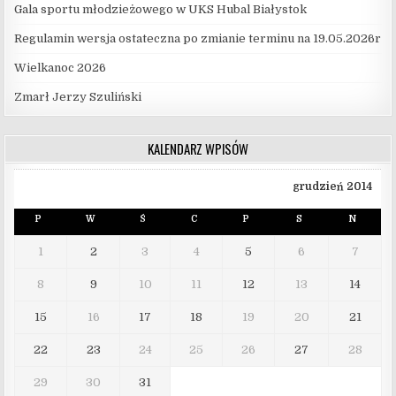
Gala sportu młodzieżowego w UKS Hubal Białystok
Regulamin wersja ostateczna po zmianie terminu na 19.05.2026r
Wielkanoc 2026
Zmarł Jerzy Szuliński
KALENDARZ WPISÓW
grudzień 2014
P
W
Ś
C
P
S
N
1
2
3
4
5
6
7
8
9
10
11
12
13
14
15
16
17
18
19
20
21
22
23
24
25
26
27
28
29
30
31