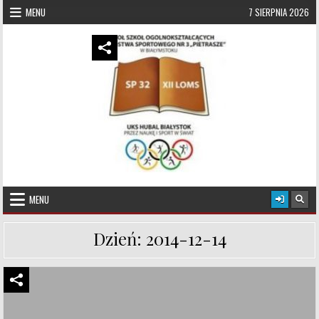
Skip to content
MENU
7 SIERPNIA 2026
UKS Hubal Białystok
Klub Sportowy
MENU
Dzień:
2014-12-14