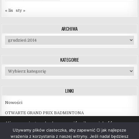
« lis
sty »
ARCHIWA
Archiwa
KATEGORIE
Kategorie
LINKI
Nowości
OTWARTE GRAND PRIX BADMINTONA
Używamy ciasteczek, aby zapewnić najlepszą jakość
korzystania z naszej witryny.
Używamy plików ciasteczka, aby zapewnić Ci jak najlepsze
Więcej informacji na temat plików ciasteczka, których
wrażenia z korzystania z naszej witryny. Jeśli nadal będziesz