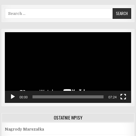
Search for:
Odtwarzacz
video
00:00
07:24
OSTATNIE WPISY
Nagrody Marszałka