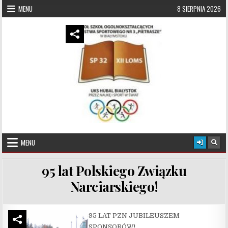
Skip to content
MENU
8 SIERPNIA 2026
UKS Hubal Białystok
Klub Sportowy
MENU
95 lat Polskiego Związku
Narciarskiego!
95 LAT PZN JUBILEUSZEM
SPONSORÓW!