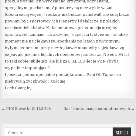
półki, a później ich wyróżniono krzyżami, odznakami,
specjalnymi pucharami. Sponsorzy są niezwykle ważni
(dostarczają więcej środków niż budżet państwa!), ale solą także
powinni być sportowcy, ich trenerzy i działacze z polskich
narciarskich klubów. Kilku minutowa prezentacja strojów
sportowych zamiast „atrakcyjnej” części artystycznej, to także
moment nie najciekawszy. Spotkania po latach z wybitnymi
byłymi trenerami przy niezłej kawie stanowiły najciekawszą
część, ale już nie oficjalnych obchodów jubileuszu. No cóż, 95 lat
to taki sobie jubileusz, ale już za 5 lat, 100-lecie PZN chyba
wypadnie imponująco?
I jeszcze jedno: specjalne podziękowania Pani Oli Tajner za
niebywałą życzliwość i gościnę.
Lech Szargiej
Nawigacja wpisu
← PLB Suwałki 15.11.2014r
Garść informacji badmintonowych →
Search for: