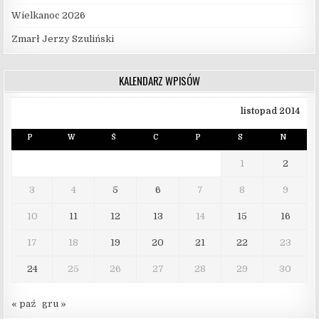
Wielkanoc 2026
Zmarł Jerzy Szuliński
KALENDARZ WPISÓW
listopad 2014
P
W
Ś
C
P
S
N
1
2
3
4
5
6
7
8
9
10
11
12
13
14
15
16
17
18
19
20
21
22
23
24
25
26
27
28
29
30
« paź
gru »