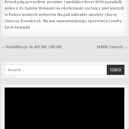
Przed galą prezydent, premier i medaliści Soczi 2014 posadzili
jeden z 25 Dębów Wolności na okoliczność rocznicy pierwszych
w Polsce wolnych wyborów. Na gali zabrakło niestety chorej
Justyny Kowalczyk, dla nas najważniejszego sportowca i osoby.
Lech Szargiej
Nawigacja wpisu
← Kwalifikacje do MP Mł. i Mł.Mł.
MMM Zamość →
Search for:
Odtwarzacz
video