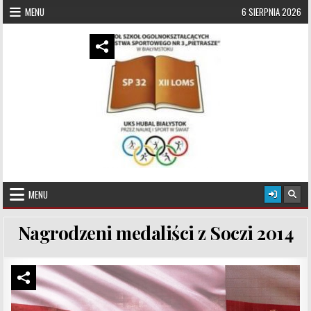
Skip to content
MENU
6 SIERPNIA 2026
UKS Hubal Białystok
Klub Sportowy
MENU
Nagrodzeni medaliści z Soczi 2014