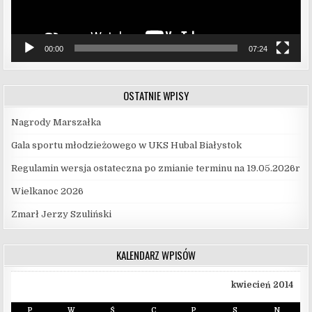
00:00
07:24
OSTATNIE WPISY
Nagrody Marszałka
Gala sportu młodzieżowego w UKS Hubal Białystok
Regulamin wersja ostateczna po zmianie terminu na 19.05.2026r
Wielkanoc 2026
Zmarł Jerzy Szuliński
KALENDARZ WPISÓW
kwiecień 2014
P
W
Ś
C
P
S
N