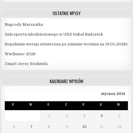
OSTATNIE WPISY
Nagrody Marszałka
Gala sportu młodzieżowego w UKS Hubal Białystok
Regulamin wersja ostateczna po zmianie terminu na 19.05.2026r
Wielkanoc 2026
Zmarł Jerzy Szuliński
KALENDARZ WPISÓW
styczeń 2014
P
W
Ś
C
P
S
N
1
2
3
4
5
6
7
8
9
10
11
12