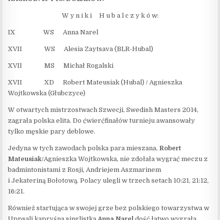
W y n i k i H u b a l c z y k ó w:
IX WS Anna Narel
XVII WS Alesia Zaytsava (BLR-Hubal)
XVII MS Michał Rogalski
XVII XD Robert Mateusiak (Hubal) / Agnieszka
Wojtkowska (Głubczyce)
W otwartych mistrzostwach Szwecji, Swedish Masters 2014,
zagrała polska elita. Do ćwierćfinałów turnieju awansowały
tylko męskie pary deblowe.
Jedyna w tych zawodach polska para mieszana,
Robert
Mateusiak
/Agnieszka Wojtkowska, nie zdołała wygrać meczu z
badmintonistami z Rosji, Andriejem Aszmarinem
i Jekateriną Bołotową. Polacy ulegli w trzech setach 10:21, 21:12,
16:21.
Również startująca w swojej grze bez polskiego towarzystwa w
Uppsali kapryśna singlistka
Anna Narel
dość łatwo wygrała