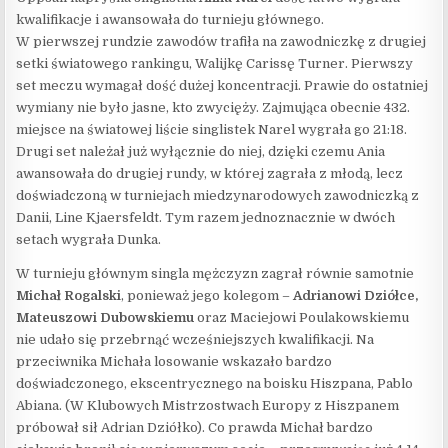
kwalifikacje i awansowała do turnieju głównego.
W pierwszej rundzie zawodów trafiła na zawodniczkę z drugiej
setki światowego rankingu, Walijkę Carissę Turner. Pierwszy
set meczu wymagał dość dużej koncentracji. Prawie do ostatniej
wymiany nie było jasne, kto zwycięży. Zajmująca obecnie 432.
miejsce na światowej liście singlistek Narel wygrała go 21:18.
Drugi set należał już wyłącznie do niej, dzięki czemu Ania
awansowała do drugiej rundy, w której zagrała z młodą, lecz
doświadczoną w turniejach miedzynarodowych zawodniczką z
Danii, Line Kjaersfeldt. Tym razem jednoznacznie w dwóch
setach wygrała Dunka.
W turnieju głównym singla mężczyzn zagrał równie samotnie
Michał Rogalski
, ponieważ jego kolegom –
Adrianowi Dziółce,
Mateuszowi Dubowskiemu
oraz Maciejowi Poulakowskiemu
nie udało się przebrnąć wcześniejszych kwalifikacji. Na
przeciwnika Michała losowanie wskazało bardzo
doświadczonego, ekscentrycznego na boisku Hiszpana, Pablo
Abiana. (W Klubowych Mistrzostwach Europy z Hiszpanem
próbował sił Adrian Dziółko). Co prawda Michał bardzo