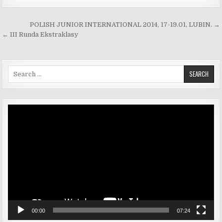
Nawigacja wpisu
POLISH JUNIOR INTERNATIONAL 2014, 17-19.01, LUBIN. →
← III Runda Ekstraklasy
Search for:
Odtwarzacz
video
00:00
07:24