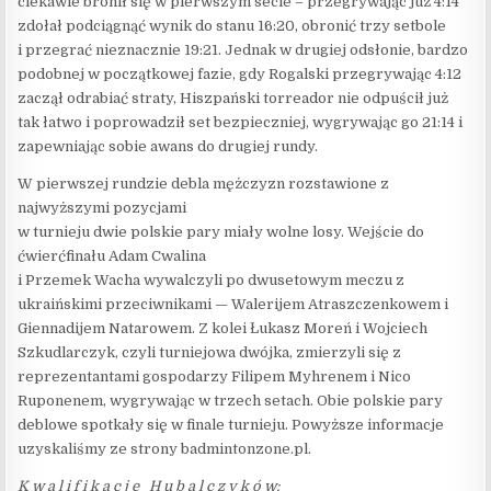
ciekawie bronił się w pierwszym secie – przegrywając już 4:14
zdołał podciągnąć wynik do stanu 16:20, obronić trzy setbole
i przegrać nieznacznie 19:21. Jednak w drugiej odsłonie, bardzo
podobnej w początkowej fazie, gdy Rogalski przegrywając 4:12
zaczął odrabiać straty, Hiszpański torreador nie odpuścił już
tak łatwo i poprowadził set bezpieczniej, wygrywając go 21:14 i
zapewniając sobie awans do drugiej rundy.
W pierwszej rundzie debla mężczyzn rozstawione z
najwyższymi pozycjami
w turnieju dwie polskie pary miały wolne losy. Wejście do
ćwierćfinału Adam Cwalina
i Przemek Wacha wywalczyli po dwusetowym meczu z
ukraińskimi przeciwnikami — Walerijem Atraszczenkowem i
Giennadijem Natarowem. Z kolei Łukasz Moreń i Wojciech
Szkudlarczyk, czyli turniejowa dwójka, zmierzyli się z
reprezentantami gospodarzy Filipem Myhrenem i Nico
Ruponenem, wygrywając w trzech setach. Obie polskie pary
deblowe spotkały się w finale turnieju. Powyższe informacje
uzyskaliśmy ze strony badmintonzone.pl.
K w a l i f i k a c j e H u b a l c z y k ó w: