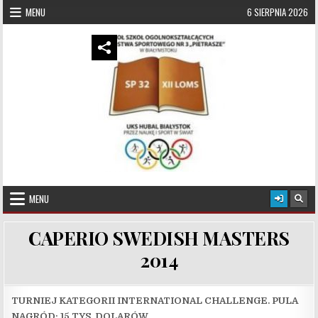
Skip to content
MENU
6 SIERPNIA 2026
UKS Hubal Białystok
Klub Sportowy
MENU
CAPERIO SWEDISH MASTERS
2014
TURNIEJ KATEGORII INTERNATIONAL CHALLENGE. PULA
NAGRÓD: 15 TYS. DOLARÓW.