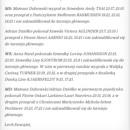
MS:
Mateusz Dubowski wygrał ze Szwedem Andy TSAI 21:17, 21:13
oraz przegrał z Duńczykiem Steffenem RASMUSSEN 18:21, 21:15,
14:21 i nie zakwalifikował do turnieju głównego.
Adrian Dziółko pokonał Szweda Victora AGLINDER 21:7, 21:13 i
przegrał z Finem Henri AARNIO 12:21, 15:21 i nie zakwalifikował się
do turnieju głównego.
WS:
Anna Narel pokonała Szwedkę Lovisę JOHANSSON 21:15,
21:10, Szwedkę Lisę SJOSTROM 21:13, 21:8 i zakwalifikowała się do
turnieju głównego. W nim w pierwszej rundzie wygrała z Walijką
Carissą TURNER 21:19, 21:12, a w drugiej przegrała z finalistką
Dunką Line KJAERSFELDT 9:21, 17:21.
MD:
Mateusz Dubowski/Adrian Dziółko w pierwszym pojedynku
pokonali Finów Oskari Larkimo/Lauri Nuorteva 21:15, 21:18, a w
drugim przegrali z Ukraincami Martynenko Mykola/Artem
Pochtarev 13:21, 17:21 i nie zakwalifikowali się do turnieju
głównego.
Lech Szargiej.